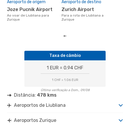
Aeroporto de origem
Aeroporto de destino
2
Joze Pucnik Airport
Zurich Airport
Um voo de Liubliana para
Zur
Ao voar de Liubliana para
Para a rota de Liubliana a
de 
Zurique
Zurique
dos
Taxa de câmbio
1 EUR = 0.94 CHF
1 CHF = 1.06 EUR
Última verificação a Dom., 09/08
Distância:
478 kms
Aeroportos de Liubliana
Aeroportos Zurique