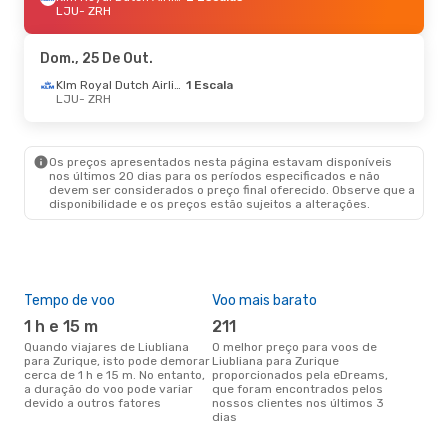
LJU
- ZRH
Dom., 25 De Out.
Klm Royal Dutch Airlines
1 Escala
LJU
- ZRH
Os preços apresentados nesta página estavam disponíveis
nos últimos 20 dias para os períodos especificados e não
devem ser considerados o preço final oferecido. Observe que a
disponibilidade e os preços estão sujeitos a alterações.
Tempo de voo
Voo mais barato
Épo
1 h e 15 m
211
j
Quando viajares de Liubliana
O melhor preço para voos de
junho é a altura mais
para Zurique, isto pode demorar
Liubliana para Zurique
conc
cerca de 1 h e 15 m. No entanto,
proporcionados pela eDreams,
Liub
a duração do voo pode variar
que foram encontrados pelos
aco
devido a outros fatores
nossos clientes nos últimos 3
pes
dias
Pre
de 