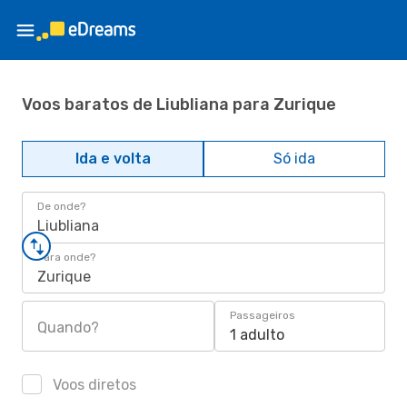
Voos baratos de Liubliana para Zurique
Ida e volta
Só ida
De onde?
Liubliana
Para onde?
Zurique
Passageiros
Quando?
1 adulto
Voos diretos