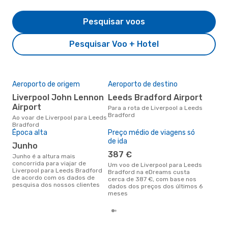
Pesquisar voos
Pesquisar Voo + Hotel
Aeroporto de origem
Aeroporto de destino
A m
res
Liverpool John Lennon
Leeds Bradford Airport
n
Airport
Para a rota de Liverpool a Leeds
Bradford
junho é uma das melhores
Ao voar de Liverpool para Leeds
altu
Bradford
Bra
Época alta
Preço médio de viagens só
Liv
de ida
junho
dad
387 €
junho é a altura mais
concorrida para viajar de
Um voo de Liverpool para Leeds
Liverpool para Leeds Bradford
Bradford na eDreams custa
de acordo com os dados de
cerca de 387 €, com base nos
pesquisa dos nossos clientes
dados dos preços dos últimos 6
meses