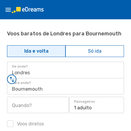
Voos baratos de Londres para Bournemouth
Ida e volta
Só ida
De onde?
Londres
Para onde?
Bournemouth
Passageiros
Quando?
1 adulto
Voos diretos