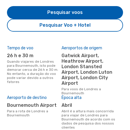
Pesquisar voos
Pesquisar Voo + Hotel
Tempo de voo
Aeroportos de origem
Pre
de 
26 h e 30 m
Gatwick Airport,
17
Heathrow Airport,
Quando viajares de Londres
para Bournemouth, isto pode
London Stansted
Um voo de Londres para
demorar cerca de 26 h e 30 m.
Bou
Airport, London Luton
No entanto, a duração do voo
cer
Airport, London City
pode variar devido a outros
dad
fatores
Airport
mes
Para voos de Londres a
Bournemouth
Aeroporto de destino
Época alta
Bournemouth Airport
abril
Para a rota de Londres a
abril é a altura mais concorrida
Bournemouth
para viajar de Londres para
Bournemouth de acordo com os
dados de pesquisa dos nossos
clientes