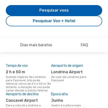
Pesquisar voos
Pesquisar Voo + Hotel
Dias mais baratos
FAQ
Tempo de voo
Aeroporto de origem
Pre
de 
2 h e 50 m
Londrina Airport
4
Quando viajares de Londrina
Ao voar de Londrina para
para Cascavel, isto pode
Cascavel
Um voo de Londrina para
demorar cerca de 2 h e 50 m. No
Cas
entanto, a duração do voo pode
cer
variar devido a outros fatores
dad
Aeroporto de destino
Época alta
mes
Cascavel Airport
junho
Para a rota de Londrina a
junho é a altura mais