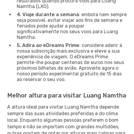
resultados quando procura voos para Luang
Namtha (LXG).
4. Viaje durante a semana
: embora nem sempre
seja possível, evitar viajar aos fins de semana e
feriados pode ajudar a poupar
significativamente nos seus voos para Luang
Namtha.
5. Adira ao eDreams Prime
: considere aderir à
nossa subscrição mais exclusiva e eleve a sua
experiência de viagem. O eDreams Prime
permite-lhe poupar centenas de euros nos seus
próximos bilhetes de avião. Aproveite agora o
nosso período experimental gratuito de 15 dias
ao reservar o seu voo.
Melhor altura para visitar Luang Namtha
A altura ideal para visitar Luang Namtha depende
sempre das suas atividades preferidas e do clima
local. Enquanto algumas pessoas preferem o bom
tempo e não se importam com grandes multidões,
outras gostam de optar por alturas mais calmas para