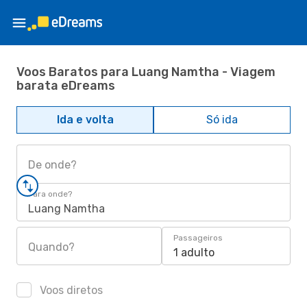
Voos Baratos para Luang Namtha - Viagem
barata eDreams
Ida e volta
Só ida
De onde?
Para onde?
Luang Namtha
Passageiros
Quando?
1 adulto
Voos diretos