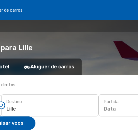
er de carros
ara Lille
otel
Aluguer de carros
 diretos
Destino
Partida
Data
isar voos