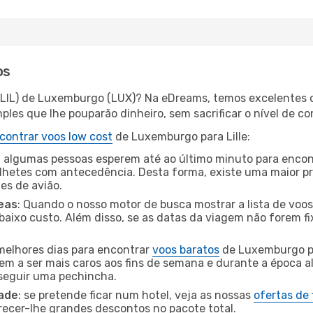
os
e (LIL) de Luxemburgo (LUX)? Na eDreams, temos excelentes o
les que lhe pouparão dinheiro, sem sacrificar o nível de co
contrar voos low cost
de Luxemburgo para Lille:
 algumas pessoas esperem até ao último minuto para encont
hetes com antecedência. Desta forma, existe uma maior pr
tes de avião.
eas
: Quando o nosso motor de busca mostrar a lista de voos 
baixo custo. Além disso, se as datas da viagem não forem fi
 melhores dias para encontrar
voos baratos
de Luxemburgo pa
dem a ser mais caros aos fins de semana e durante a época al
nseguir uma pechincha.
dade
: se pretende ficar num hotel, veja as nossas
ofertas de
recer-lhe grandes descontos no pacote total.