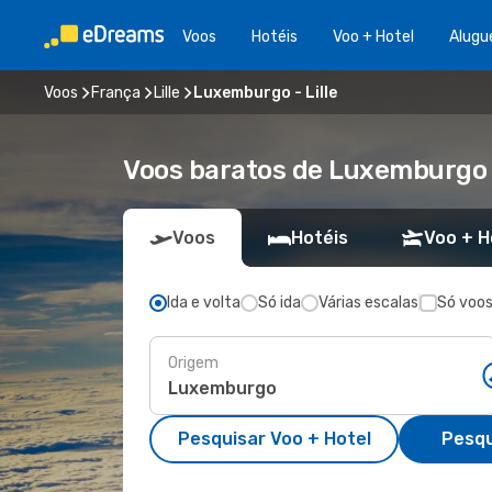
Voos
Hotéis
Voo + Hotel
Alugu
Voos
França
Lille
Luxemburgo - Lille
Voos baratos de Luxemburgo p
Voos
Hotéis
Voo + H
Ida e volta
Só ida
Várias escalas
Só voos
Origem
Pesquisar Voo + Hotel
Pesqu