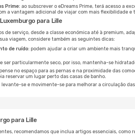
ms Prime
: ao subscrever o eDreams Prime, terá acesso a exc
m a vantagem adicional de viajar com mais flexibilidade e 
Luxemburgo para Lille
os de serviço, desde a classe económica até à premium, ad
 sua viagem, considere também as seguintes dicas:
to de ruído
: podem ajudar a criar um ambiente mais tranqu
de ser particularmente seco, por isso, mantenha-se hidratad
 pense no espaço para as pernas e na proximidade das comod
ia reservar um lugar perto das casas de banho.
: levante-se e movimente-se para melhorar a circulação das
go para Lille
ntes, recomendamos que inclua artigos essenciais, como r