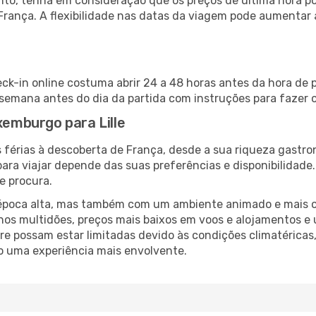
nto, tenha em consideração que os preços de última hora p
França. A flexibilidade nas datas da viagem pode aumentar
eck-in online costuma abrir 24 a 48 horas antes da hora de 
emana antes do dia da partida com instruções para fazer o
xemburgo para Lille
 férias à descoberta de França, desde a sua riqueza gastro
ara viajar depende das suas preferências e disponibilidade
e procura.
poca alta, mas também com um ambiente animado e mais ofert
s multidões, preços mais baixos em voos e alojamentos e 
vre possam estar limitadas devido às condições climatéricas
o uma experiência mais envolvente.