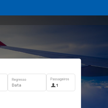
Passageiros
Regresso
Data
1