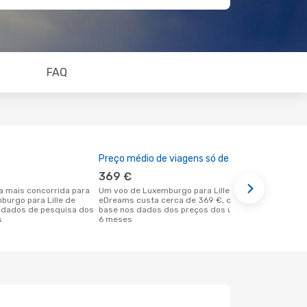
FAQ
Preço médio de viagens só de ida
A melhor al
369 €
novemb
Um voo de Luxemburgo para Lille na
novembro é uma das melhores alturas
burgo para Lille de
eDreams custa cerca de 369 €, com
para voar pa
 dados de pesquisa dos
base nos dados dos preços dos últimos
Luxemburgo
s
6 meses
reais dos no