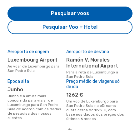
Pesquisar voos
Pesquisar Voo + Hotel
Aeroporto de origem
Aeroporto de destino
A m
res
Luxembourg Airport
Ramón V. Morales
s
International Airport
Ao voar de Luxemburgo para
San Pedro Sula
fevereiro é uma das melhores
Para a rota de Luxemburgo a
altu
San Pedro Sula
Ped
Época alta
Preço médio de viagens só
Lux
de ida
junho
dad
1262 €
junho é a altura mais
concorrida para viajar de
Um voo de Luxemburgo para
Luxemburgo para San Pedro
San Pedro Sula na eDreams
Sula de acordo com os dados
custa cerca de 1262 €, com
de pesquisa dos nossos
base nos dados dos preços dos
clientes
últimos 6 meses