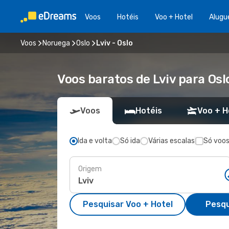
Voos
Hotéis
Voo + Hotel
Alugu
Voos
Noruega
Oslo
Lviv - Oslo
Voos baratos de Lviv para Osl
Voos
Hotéis
Voo + H
Ida e volta
Só ida
Várias escalas
Só voos
Origem
Pesquisar Voo + Hotel
Pesqu