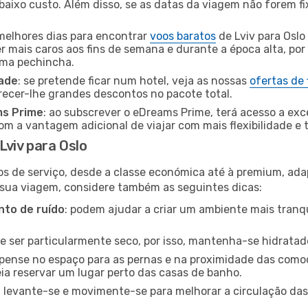
baixo custo. Além disso, se as datas da viagem não forem fi
 melhores dias para encontrar
voos baratos
de Lviv para Oslo
r mais caros aos fins de semana e durante a época alta, por
uma pechincha.
dade
: se pretende ficar num hotel, veja as nossas
ofertas de
recer-lhe grandes descontos no pacote total.
ms Prime
: ao subscrever o eDreams Prime, terá acesso a exc
m a vantagem adicional de viajar com mais flexibilidade e 
viv para Oslo
os de serviço, desde a classe económica até à premium, ad
 sua viagem, considere também as seguintes dicas:
to de ruído
: podem ajudar a criar um ambiente mais tranqu
de ser particularmente seco, por isso, mantenha-se hidratad
 pense no espaço para as pernas e na proximidade das comod
ia reservar um lugar perto das casas de banho.
: levante-se e movimente-se para melhorar a circulação das