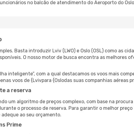
 funcionários no balcão de atendimento do Aeroporto do Os
o
ples. Basta introduzir Lviv (LWO) e Oslo (OSL) como as cida
isponíveis. O nosso motor de busca encontra as melhores o
 inteligente”, com a qual destacamos os voos mais compet
 apenas voos de {Lvivpara {Oslodas suas companhias aéreas pr
te a reserva
do um algoritmo de preços complexo, com base na procura e
urante o processo de reserva. Para garantir o melhor preço 
e adeque ao seu orçamento.
ms Prime