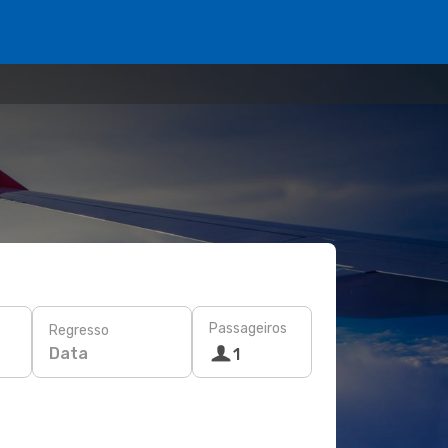
Passageiros
Regresso
Data
1