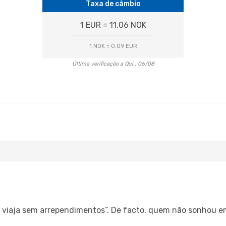
Taxa de câmbio
1 EUR = 11.06 NOK
1 NOK = 0.09 EUR
Última verificação a Qui., 06/08
s, viaja sem arrependimentos”. De facto, quem não sonhou e