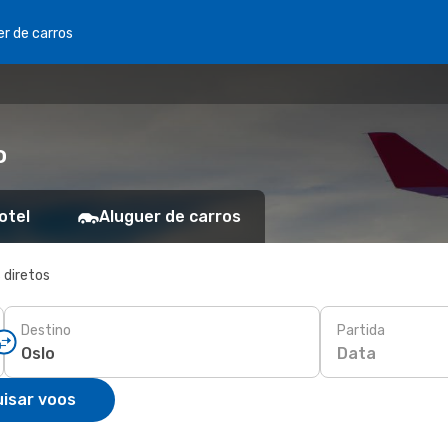
er de carros
o
otel
Aluguer de carros
 diretos
Destino
Partida
Data
isar voos