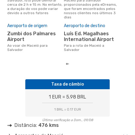
Salvador, isto pode demorar
Maceió para Salvador
conc
cerca de 2 h e 15 m. No entanto,
proporcionados pela eDreams,
par
a duração do voo pode variar
que foram encontrados pelos
dad
devido a outros fatores
nossos clientes nos últimos 3
clie
dias
Pre
de 
Aeroporto de origem
Aeroporto de destino
20
Zumbi dos Palmares
Luís Ed. Magalhaes
Um voo de Maceió para Salvador
Airport
International Airport
na 
€, 
Ao voar de Maceió para
Para a rota de Maceió a
pre
Salvador
Salvador
Taxa de câmbio
1 EUR = 5.98 BRL
1 BRL = 0.17 EUR
Última verificação a Dom., 09/08
Distância:
476 kms