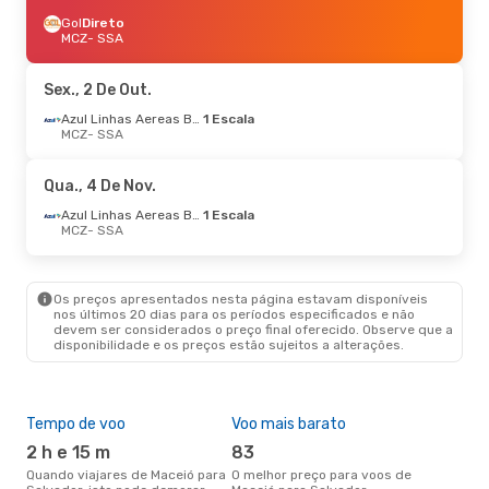
Gol
Direto
MCZ
- SSA
Sex., 2 De Out.
Azul Linhas Aereas Brasileiras
1 Escala
MCZ
- SSA
Qua., 4 De Nov.
Azul Linhas Aereas Brasileiras
1 Escala
MCZ
- SSA
Os preços apresentados nesta página estavam disponíveis
nos últimos 20 dias para os períodos especificados e não
devem ser considerados o preço final oferecido. Observe que a
disponibilidade e os preços estão sujeitos a alterações.
Tempo de voo
Voo mais barato
Épo
2 h e 15 m
83
j
Quando viajares de Maceió para
O melhor preço para voos de
junho é a altura mais