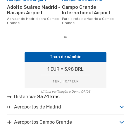
d
Adolfo Suárez Madrid -
Campo Grande
agosto é uma das melhores
Barajas Airport
International Airport
alt
Ao voar de Madrid para Campo
Para a rota de Madrid a Campo
Gra
Grande
Grande
de 
dos
Taxa de câmbio
1 EUR = 5.98 BRL
1 BRL = 0.17 EUR
Última verificação a Dom., 09/08
Distância:
8574 kms
Aeroportos de Madrid
Aeroportos Campo Grande