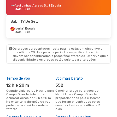
Azul Linhas Aereas Brasileiras
1 Escala
MAD
- CGR
Sáb., 19 De Set.
Iberia
1 Escala
MAD
- CGR
Os preços apresentados nesta página estavam disponíveis
nos últimos 20 dias para os períodos especificados e não
devem ser considerados o preço final oferecido. Observe que a
disponibilidade e os preços estão sujeitos a alterações.
Tempo de voo
Voo mais barato
Épo
12 h e 20 m
552
j
Quando viajares de Madrid para
O melhor preço para voos de
junho é a altura mais
Campo Grande, isto pode
Madrid para Campo Grande
conc
demorar cerca de 12 h e 20 m.
proporcionados pela eDreams,
par
No entanto, a duração do voo
que foram encontrados pelos
com
pode variar devido a outros
nossos clientes nos últimos 3
nos
fatores
dias
A m
res
Aeroporto de origem
Aeroporto de destino