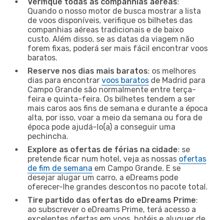
Verifique todas as companhias aéreas
:
Quando o nosso motor de busca mostrar a lista
de voos disponíveis, verifique os bilhetes das
companhias aéreas tradicionais e de baixo
custo. Além disso, se as datas da viagem não
forem fixas, poderá ser mais fácil encontrar voos
baratos.
Reserve nos dias mais baratos
: os melhores
dias para encontrar
voos baratos
de Madrid para
Campo Grande são normalmente entre terça-
feira e quinta-feira. Os bilhetes tendem a ser
mais caros aos fins de semana e durante a época
alta, por isso, voar a meio da semana ou fora de
época pode ajudá-lo(a) a conseguir uma
pechincha.
Explore as ofertas de férias na cidade
: se
pretende ficar num hotel, veja as nossas
ofertas
de fim de semana
em Campo Grande. E se
desejar alugar um carro, a eDreams pode
oferecer-lhe grandes descontos no pacote total.
Tire partido das ofertas do eDreams Prime
:
ao subscrever o eDreams Prime, terá acesso a
excelentes ofertas em voos, hotéis e aluguer de