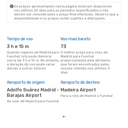
FNC
- MAD
Os preços apresentados nesta página estavam disponíveis
nos últimos 20 dias para os períodos especificados e não
devem ser considerados o preço final oferecido. Observe que a
disponibilidade e os preços estão sujeitos a alterações.
Tempo de voo
Voo mais barato
Épo
3 h e 15 m
73
j
Quando viajares de Madrid para
O melhor preço para voos de
junho é a altura mais
Funchal, isto pode demorar
Madrid para Funchal
conc
cerca de 3 h e 15 m. No entanto,
proporcionados pela eDreams,
par
a duração do voo pode variar
que foram encontrados pelos
dad
devido a outros fatores
nossos clientes nos últimos 3
clie
dias
Pre
de 
Aeroporto de origem
Aeroporto de destino
21
Adolfo Suárez Madrid -
Madeira Airport
Um voo de Madrid para Funchal
Barajas Airport
na 
Para a rota de Madrid a Funchal
€, 
Ao voar de Madrid para Funchal
pre