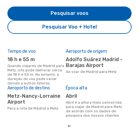
Pesquisar voos
Pesquisar Voo + Hotel
Tempo de voo
Aeroporto de origem
Pre
de 
18 h e 55 m
Adolfo Suárez Madrid -
6
Barajas Airport
Quando viajares de Madrid para
Metz, isto pode demorar cerca
Um voo de Madrid para Metz na
Ao voar de Madrid para Metz
de 18 h e 55 m. No entanto, a
eDr
duração do voo pode variar
com
devido a outros fatores
dos
Aeroporto de destino
Época alta
Metz-Nancy-Lorraine
abril
Airport
abril é a altura mais concorrida
para viajar de Madrid para Metz
Para a rota de Madrid a Metz
de acordo com os dados de
pesquisa dos nossos clientes