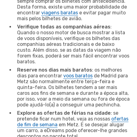
sempre comprar os bilhetes com antecedência.
Desta forma, existe uma maior probabilidade de
encontrar
viagens baratas
e evitar pagar muito
mais pelos bilhetes de avião.
Verifique todas as companhias aéreas
:
Quando o nosso motor de busca mostrar a lista
de voos disponíveis, verifique os bilhetes das
companhias aéreas tradicionais e de baixo
custo. Além disso, se as datas da viagem não
forem fixas, poderá ser mais fácil encontrar voos
baratos.
Reserve nos dias mais baratos
: os melhores
dias para encontrar
voos baratos
de Madrid para
Metz são normalmente entre terça-feira e
quinta-feira. Os bilhetes tendem a ser mais
caros aos fins de semana e durante a época alta,
por isso, voar a meio da semana ou fora de época
pode ajudá-lo(a) a conseguir uma pechincha.
Explore as ofertas de férias na cidade
: se
pretende ficar num hotel, veja as nossas
ofertas
de fim de semana
em Metz. E se desejar alugar
um carro, a eDreams pode oferecer-lhe grandes
descontos no pacote total.