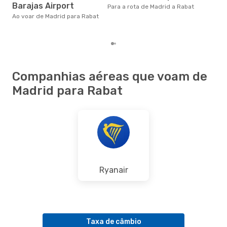
Barajas Airport
eDr
RBA
- MAD
Para a rota de Madrid a Rabat
com
Ao voar de Madrid para Rabat
dos
Companhias aéreas que voam de
Madrid para Rabat
Ryanair
Taxa de câmbio