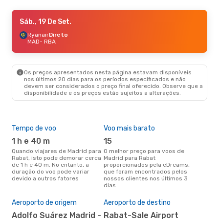
Sex., 25 De Set.
Sáb., 19 De Set.
- Seg., 28 De Set.
Ryanair
Ryanair
Direto
Direto
MAD
MAD
- RBA
- RBA
Ryanair
Direto
RBA
- MAD
Os preços apresentados nesta página estavam disponíveis
Sáb., 29 De Ago.
- Sáb., 5 De Set.
nos últimos 20 dias para os períodos especificados e não
devem ser considerados o preço final oferecido. Observe que a
Ryanair
Direto
disponibilidade e os preços estão sujeitos a alterações.
MAD
- RBA
Ryanair
Direto
RBA
- MAD
Tempo de voo
Voo mais barato
Épo
Sex., 9 De Out.
- Seg., 12 De Out.
1 h e 40 m
15
j
Ryanair
Direto
Quando viajares de Madrid para
O melhor preço para voos de
junho é a altura mais
MAD
- RBA
Rabat, isto pode demorar cerca
Madrid para Rabat
conc
Ryanair
Direto
de 1 h e 40 m. No entanto, a
proporcionados pela eDreams,
par
RBA
- MAD
duração do voo pode variar
que foram encontrados pelos
dad
devido a outros fatores
nossos clientes nos últimos 3
clie
dias
Pre
Qui., 10 De Set.
- Dom., 13 De Set.
de 
Aeroporto de origem
Aeroporto de destino
Air France
1 Escala
18
MAD
- RBA
Adolfo Suárez Madrid -
Rabat-Sale Airport
Um voo de Madrid para Rabat na
Air France
1 Escala