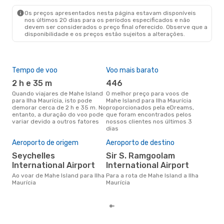
Os preços apresentados nesta página estavam disponíveis
nos últimos 20 dias para os períodos especificados e não
devem ser considerados o preço final oferecido. Observe que a
disponibilidade e os preços estão sujeitos a alterações.
Tempo de voo
Voo mais barato
Épo
2 h e 35 m
446
j
Quando viajares de Mahe Island
O melhor preço para voos de
junho é a altura mais
para Ilha Maurícia, isto pode
Mahe Island para Ilha Maurícia
conc
demorar cerca de 2 h e 35 m. No
proporcionados pela eDreams,
Isla
entanto, a duração do voo pode
que foram encontrados pelos
aco
variar devido a outros fatores
nossos clientes nos últimos 3
pes
dias
Pre
de 
Aeroporto de origem
Aeroporto de destino
5
Seychelles
Sir S. Ramgoolam
Um voo de Mahe Island para Ilha
International Airport
International Airport
Mau
cer
Ao voar de Mahe Island para Ilha
Para a rota de Mahe Island a Ilha
dad
Maurícia
Maurícia
mes