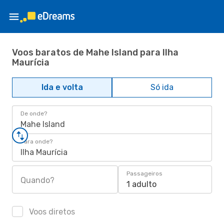
Voos baratos de Mahe Island para Ilha
Maurícia
Ida e volta
Só ida
De onde?
Mahe Island
Para onde?
Ilha Maurícia
Passageiros
Quando?
1 adulto
Voos diretos