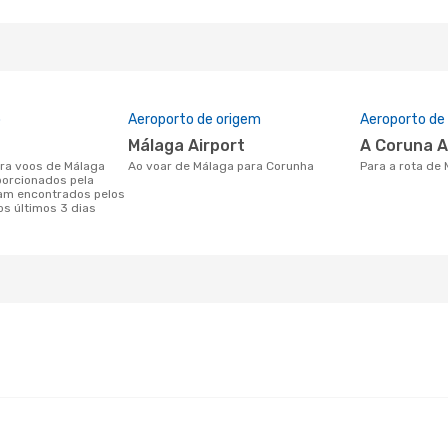
o
Aeroporto de origem
Aeroporto de
Málaga Airport
A Coruna A
Ao voar de Málaga para Corunha
Para a rota de
porcionados pela
am encontrados pelos
os últimos 3 dias