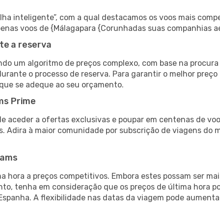
 inteligente”, com a qual destacamos os voos mais compet
r apenas voos de {Málagapara {Corunhadas suas companhias a
te a reserva
do um algoritmo de preços complexo, com base na procura e
durante o processo de reserva. Para garantir o melhor preço
 que se adeque ao seu orçamento.
ms Prime
de aceder a ofertas exclusivas e poupar em centenas de voo
s. Adira à maior comunidade por subscrição de viagens do
eams
 hora a preços competitivos. Embora estes possam ser mais
nto, tenha em consideração que os preços de última hora p
Espanha. A flexibilidade nas datas da viagem pode aumenta