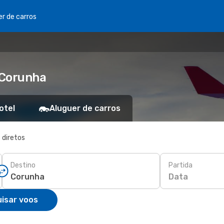
er de carros
 Corunha
otel
Aluguer de carros
 diretos
Destino
Partida
Data
isar voos