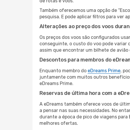
de rotas e voos.
Também oferecemos uma opção de “Escolha
pesquisa. E pode aplicar filtros para ve
Alterações ao preço dos voos duran
Os preços dos voos são configurados usan
conseguinte, o custo do voo pode variar 
assim que encontrar um bilhete de avião
Descontos para membros do eDrea
Enquanto membro do
eDreams Prime
, po
juntamente com muitos outros benefício
eDreams Prime.
Reservas de última hora com a eDr
A eDreams também oferece voos de última
a pensar nas suas necessidades. No enta
durante a época de pico de viagens para 
melhores ofertas.