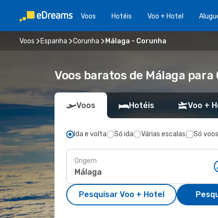
Voos
Hotéis
Voo + Hotel
Alugu
Voos
Espanha
Corunha
Málaga - Corunha
Voos baratos de Málaga para
Voos
Hotéis
Voo + H
Ida e volta
Só ida
Várias escalas
Só voos
Origem
Pesquisar Voo + Hotel
Pesqu