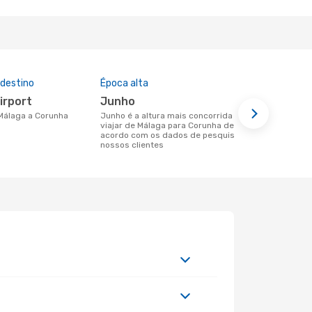
 destino
Época alta
Companhia
nesta rota
irport
junho
Volotea
 Málaga a Corunha
junho é a altura mais concorrida para
viajar de Málaga para Corunha de
Companhias aéreas que viajam de
acordo com os dados de pesquisa dos
Málaga para
nossos clientes