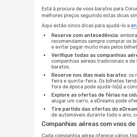
Está à procura de voos baratos para Coru
melhores preços seguindo estas dicas simp
Aqui estão cinco dicas para ajudá-lo a
en
Reserve com antecedência
: embora
recomendamos sempre comprar os bil
e evitar pagar muito mais pelos bilhe
Verifique todas as companhias aér
companhias aéreas tradicionais e de 
baratos.
Reserve nos dias mais baratos
: os
feira e quinta-feira. Os bilhetes ten
fora de época pode ajudá-lo(a) a co
Explore as ofertas de férias na ci
alugar um carro, a eDreams pode ofe
Tire partido das ofertas do eDrea
de automóveis durante todo o ano, co
Companhias aéreas com voos de
Cada companhia aérea oferece vários tip