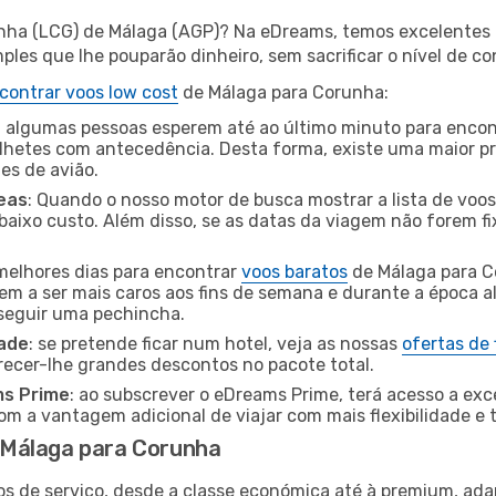
nha (LCG) de Málaga (AGP)? Na eDreams, temos excelentes o
les que lhe pouparão dinheiro, sem sacrificar o nível de co
contrar voos low cost
de Málaga para Corunha:
 algumas pessoas esperem até ao último minuto para encont
hetes com antecedência. Desta forma, existe uma maior pr
tes de avião.
eas
: Quando o nosso motor de busca mostrar a lista de voos 
baixo custo. Além disso, se as datas da viagem não forem fi
 melhores dias para encontrar
voos baratos
de Málaga para C
dem a ser mais caros aos fins de semana e durante a época al
nseguir uma pechincha.
dade
: se pretende ficar num hotel, veja as nossas
ofertas de
recer-lhe grandes descontos no pacote total.
ms Prime
: ao subscrever o eDreams Prime, terá acesso a exc
m a vantagem adicional de viajar com mais flexibilidade e 
 Málaga para Corunha
os de serviço, desde a classe económica até à premium, ad