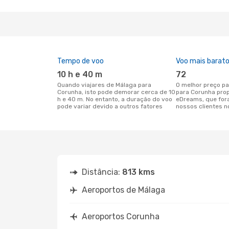
Tempo de voo
Voo mais barat
10 h e 40 m
72
Quando viajares de Málaga para
O melhor preço para voos de Málaga
Corunha, isto pode demorar cerca de 10
para Corunha pro
h e 40 m. No entanto, a duração do voo
eDreams, que for
pode variar devido a outros fatores
nossos clientes n
Distância:
813 kms
Aeroportos de Málaga
Aeroportos Corunha