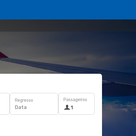
Passageiros
Regresso
Data
1