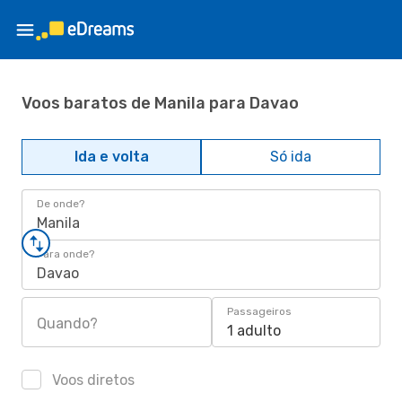
Voos baratos de Manila para Davao
Ida e volta
Só ida
De onde?
Manila
Para onde?
Davao
Passageiros
Quando?
1 adulto
Voos diretos