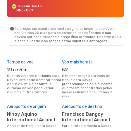
Cebu Air
Direto
MNL
- DVO
Os preços apresentados nesta página estavam disponíveis
nos últimos 20 dias para os períodos especificados e não
devem ser considerados o preço final oferecido. Observe que a
disponibilidade e os preços estão sujeitos a alterações.
Tempo de voo
Voo mais barato
Épo
2 h e 5 m
52
j
Quando viajares de Manila para
O melhor preço para voos de
junho é a altura mais
Davao, isto pode demorar cerca
Manila para Davao
conc
de 2 h e 5 m. No entanto, a
proporcionados pela eDreams,
par
duração do voo pode variar
que foram encontrados pelos
dad
devido a outros fatores
nossos clientes nos últimos 3
clie
dias
Pre
de 
Aeroporto de origem
Aeroporto de destino
70
Ninoy Aquino
Francisco Bangoy
Um voo de Manila para Davao na
International Airport
International Airport
eDr
com
Ao voar de Manila para Davao
Para a rota de Manila a Davao
dos