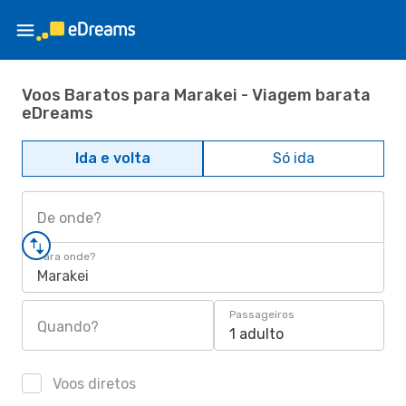
Voos Baratos para Marakei - Viagem barata
eDreams
Ida e volta
Só ida
De onde?
Para onde?
Marakei
Passageiros
Quando?
1 adulto
Voos diretos