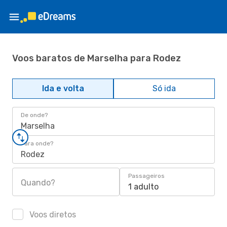
Voos baratos de Marselha para Rodez
Ida e volta
Só ida
De onde?
Marselha
Para onde?
Rodez
Passageiros
Quando?
1 adulto
Voos diretos