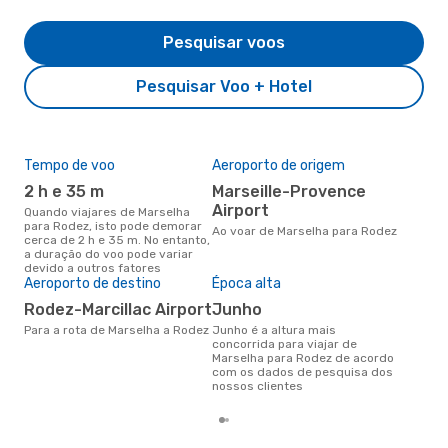
Pesquisar voos
Pesquisar Voo + Hotel
Tempo de voo
Aeroporto de origem
Pre
de 
2 h e 35 m
Marseille-Provence
16
Airport
Quando viajares de Marselha
para Rodez, isto pode demorar
Um voo de Marselha para Rodez
Ao voar de Marselha para Rodez
cerca de 2 h e 35 m. No entanto,
na 
a duração do voo pode variar
€, 
devido a outros fatores
pre
Aeroporto de destino
Época alta
Rodez-Marcillac Airport
junho
Para a rota de Marselha a Rodez
junho é a altura mais
concorrida para viajar de
Marselha para Rodez de acordo
com os dados de pesquisa dos
nossos clientes