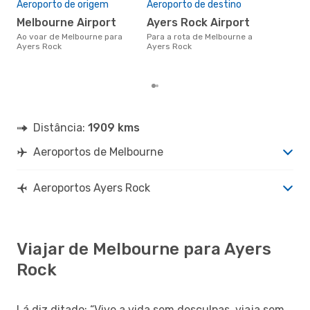
Aeroporto de origem
Aeroporto de destino
21
Melbourne Airport
Ayers Rock Airport
Um voo de Melbourne para
Aye
Ao voar de Melbourne para
Para a rota de Melbourne a
cer
Ayers Rock
Ayers Rock
dad
mes
Distância:
1909 kms
Aeroportos de Melbourne
Aeroportos Ayers Rock
Viajar de Melbourne para Ayers
Rock
Lá diz ditado: “Vive a vida sem desculpas, viaja sem