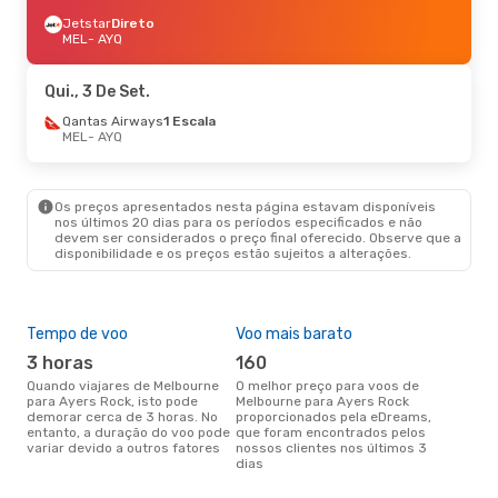
Jetstar
Direto
MEL
- AYQ
Qui., 3 De Set.
Qantas Airways
1 Escala
MEL
- AYQ
Os preços apresentados nesta página estavam disponíveis
nos últimos 20 dias para os períodos especificados e não
devem ser considerados o preço final oferecido. Observe que a
disponibilidade e os preços estão sujeitos a alterações.
Tempo de voo
Voo mais barato
Épo
3 horas
160
ab
Quando viajares de Melbourne
O melhor preço para voos de
abril é a altura mais concorrida
para Ayers Rock, isto pode
Melbourne para Ayers Rock
para
demorar cerca de 3 horas. No
proporcionados pela eDreams,
Aye
entanto, a duração do voo pode
que foram encontrados pelos
dad
variar devido a outros fatores
nossos clientes nos últimos 3
clie
dias
Pre
de 