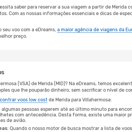
cessita saber para reservar a sua viagem a partir de Meri
s. Com as nossas informações essenciais e dicas de especi
 o seu voo com a eDreams,
a maior agência de viagens da Eu
elhor preço.
os
ahermosa (VSA) de Merida (MID)? Na eDreams, temos excelent
les que lhe pouparão dinheiro, sem sacrificar o nível de co
contrar voos low cost
de Merida para Villahermosa:
 algumas pessoas esperem até ao último minuto para encont
hetes com antecedência. Desta forma, existe uma maior pr
tes de avião.
eas
: Quando o nosso motor de busca mostrar a lista de voos 