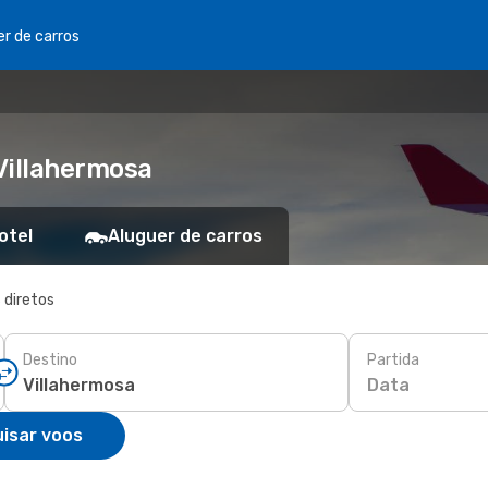
er de carros
Villahermosa
otel
Aluguer de carros
 diretos
Destino
Partida
Data
isar voos