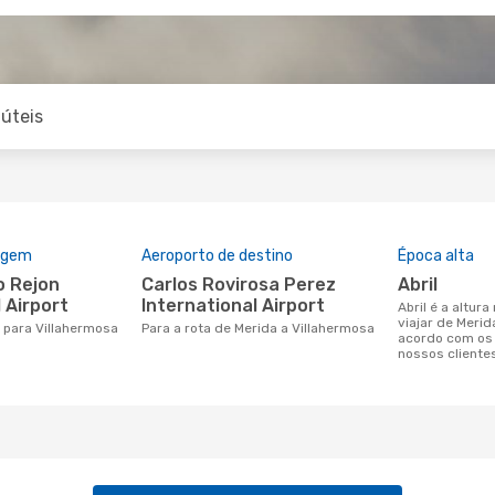
úteis
rigem
Aeroporto de destino
Época alta
Carlos Rovirosa Perez
abril
 Airport
International Airport
abril é a altura mais concorrida para
viajar de Merid
a para Villahermosa
Para a rota de Merida a Villahermosa
acordo com os
nossos cliente