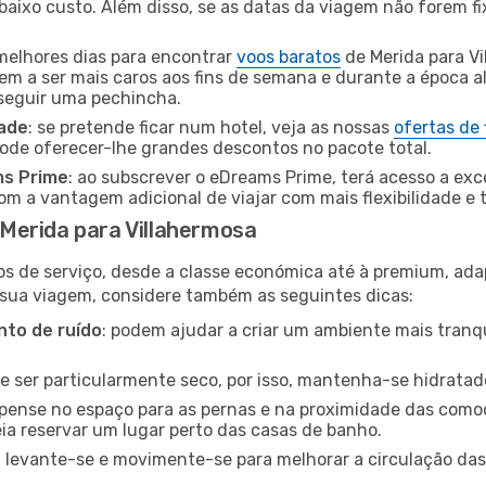
baixo custo. Além disso, se as datas da viagem não forem fi
 melhores dias para encontrar
voos baratos
de Merida para V
dem a ser mais caros aos fins de semana e durante a época al
nseguir uma pechincha.
dade
: se pretende ficar num hotel, veja as nossas
ofertas de
pode oferecer-lhe grandes descontos no pacote total.
ms Prime
: ao subscrever o eDreams Prime, terá acesso a exc
m a vantagem adicional de viajar com mais flexibilidade e 
Merida para Villahermosa
os de serviço, desde a classe económica até à premium, ad
 sua viagem, considere também as seguintes dicas:
to de ruído
: podem ajudar a criar um ambiente mais tranqu
de ser particularmente seco, por isso, mantenha-se hidratad
 pense no espaço para as pernas e na proximidade das comod
ia reservar um lugar perto das casas de banho.
: levante-se e movimente-se para melhorar a circulação das