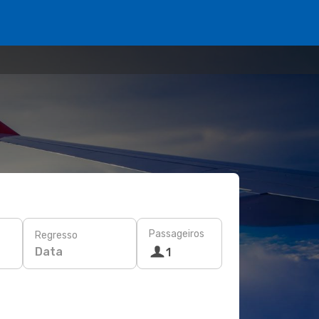
Passageiros
Regresso
Data
1