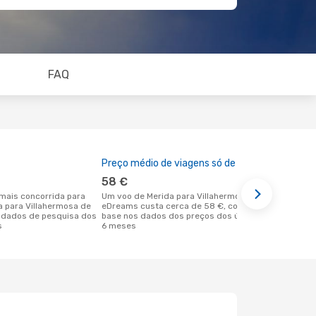
FAQ
Preço médio de viagens só de ida
A melhor al
58 €
janeiro
Um voo de Merida para Villahermosa na
novembro é uma das melhores alturas
a para Villahermosa de
eDreams custa cerca de 58 €, com
para voar p
 dados de pesquisa dos
base nos dados dos preços dos últimos
partida em 
s
6 meses
dados reais