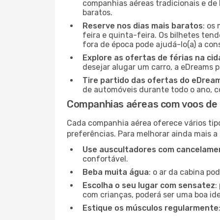
companhias aéreas tradicionais e de 
baratos.
Reserve nos dias mais baratos
: os
feira e quinta-feira. Os bilhetes ten
fora de época pode ajudá-lo(a) a co
Explore as ofertas de férias na ci
desejar alugar um carro, a eDreams 
Tire partido das ofertas do eDrea
de automóveis durante todo o ano, co
Companhias aéreas com voos de 
Cada companhia aérea oferece vários tip
preferências. Para melhorar ainda mais a
Use auscultadores com cancelamen
confortável.
Beba muita água
: o ar da cabina po
Escolha o seu lugar com sensatez
:
com crianças, poderá ser uma boa ide
Estique os músculos regularmente