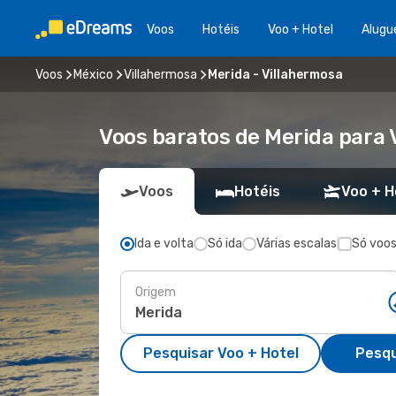
Voos
Hotéis
Voo + Hotel
Alugu
Voos
México
Villahermosa
Merida - Villahermosa
Voos baratos de Merida para 
Voos
Hotéis
Voo + H
Ida e volta
Só ida
Várias escalas
Só voos
Origem
Pesquisar Voo + Hotel
Pesqu