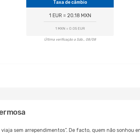
Taxa de câmbio
1 EUR = 20.18 MXN
1 MXN = 0.05 EUR
Última verificação a Sáb., 08/08
ahermosa
s, viaja sem arrependimentos”. De facto, quem não sonhou e