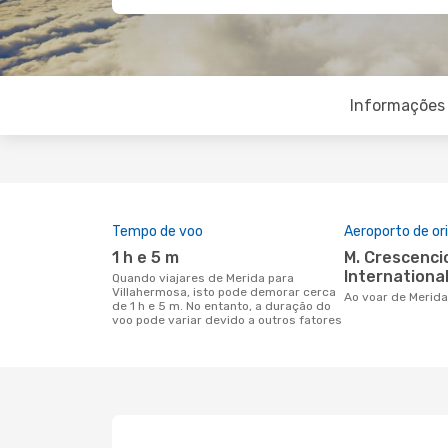
Informações 
Tempo de voo
Aeroporto de o
1 h e 5 m
M. Crescencio Rejon
International
Quando viajares de Merida para
Villahermosa, isto pode demorar cerca
Ao voar de Merid
de 1 h e 5 m. No entanto, a duração do
voo pode variar devido a outros fatores