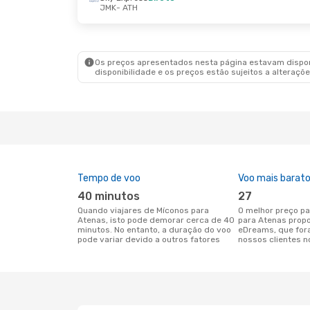
JMK
- ATH
Os preços apresentados nesta página estavam disponí
disponibilidade e os preços estão sujeitos a alteraçõe
Tempo de voo
Voo mais barat
40 minutos
27
Quando viajares de Míconos para
O melhor preço para voos de Míconos
Atenas, isto pode demorar cerca de 40
para Atenas prop
minutos. No entanto, a duração do voo
eDreams, que for
pode variar devido a outros fatores
nossos clientes n