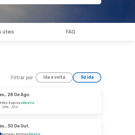
 úteis
FAQ
Filtrar por
Ida e volta
Só ida
ex., 28 De Ago.
Sky Express
Direto
JMK
- ATH
ex., 30 De Out.
Aegean Airlines
Direto