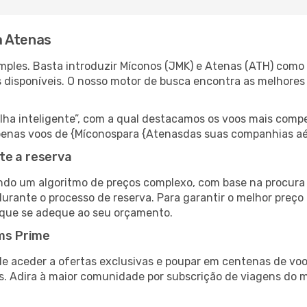
a Atenas
ples. Basta introduzir Míconos (JMK) e Atenas (ATH) como a
s disponíveis. O nosso motor de busca encontra as melhores
 inteligente”, com a qual destacamos os voos mais compet
r apenas voos de {Míconospara {Atenasdas suas companhias aé
te a reserva
do um algoritmo de preços complexo, com base na procura e
urante o processo de reserva. Para garantir o melhor preço 
 que se adeque ao seu orçamento.
ms Prime
de aceder a ofertas exclusivas e poupar em centenas de voo
s. Adira à maior comunidade por subscrição de viagens do