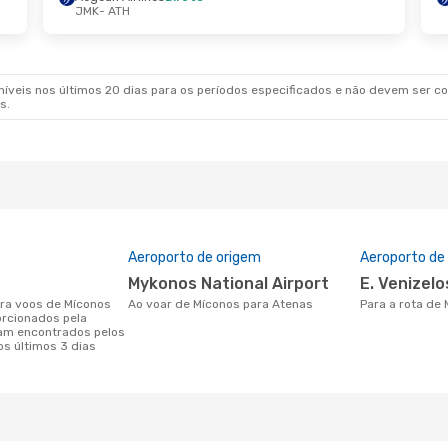
JMK
- ATH
veis nos últimos 20 dias para os períodos especificados e não devem ser con
s.
o
Aeroporto de origem
Aeroporto de
Mykonos National Airport
E. Venizel
Ao voar de Míconos para Atenas
Para a rota de
orcionados pela
am encontrados pelos
os últimos 3 dias