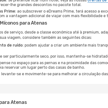
dade
: se pretende ficar num hotel, veja as nossas
ofertas de
recer-lhe grandes descontos no pacote total.
ms Prime
: ao subscrever o eDreams Prime, terá acesso a exc
m a vantagem adicional de viajar com mais flexibilidade e 
Míconos para Atenas
os de serviço, desde a classe económica até à premium, ad
 sua viagem, considere também as seguintes dicas:
to de ruído
: podem ajudar a criar um ambiente mais tranqu
de ser particularmente seco, por isso, mantenha-se hidratad
 pense no espaço para as pernas e na proximidade das comod
ia reservar um lugar perto das casas de banho.
: levante-se e movimente-se para melhorar a circulação das
 para Atenas