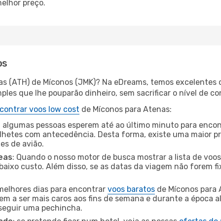
elhor preço.
os
as (ATH) de Míconos (JMK)? Na eDreams, temos excelentes o
les que lhe pouparão dinheiro, sem sacrificar o nível de co
contrar voos low cost
de Míconos para Atenas:
 algumas pessoas esperem até ao último minuto para encont
hetes com antecedência. Desta forma, existe uma maior pr
tes de avião.
eas
: Quando o nosso motor de busca mostrar a lista de voos 
baixo custo. Além disso, se as datas da viagem não forem fi
 melhores dias para encontrar
voos baratos
de Míconos para 
dem a ser mais caros aos fins de semana e durante a época al
nseguir uma pechincha.