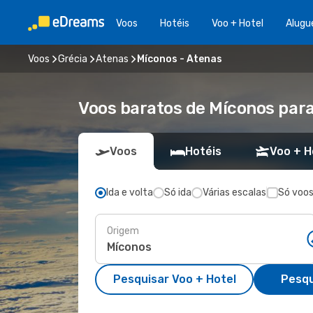
Voos
Hotéis
Voo + Hotel
Alugu
Voos
Grécia
Atenas
Míconos - Atenas
Voos baratos de Míconos par
Voos
Hotéis
Voo + H
Ida e volta
Só ida
Várias escalas
Só voos
Origem
Pesquisar Voo + Hotel
Pesqu