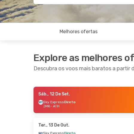
Melhores ofertas
Explore as melhores o
Descubra os voos mais baratos a partir
Sáb., 12 De Set.
Sex., 28 De Ago.
- Seg., 31 De Ago.
Sex., 18
Sky Express
Direto
JMK
- ATH
Sky Express
Direto
Sky E
JMK
- ATH
JMK
- 
Sky Express
Direto
Sky E
ATH
- JMK
ATH
- 
Ter., 13 De Out.
Sky Express
Direto