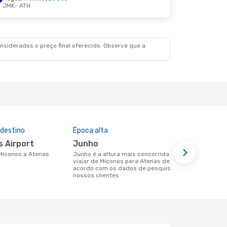
JMK
- ATH
siderados o preço final oferecido. Observe que a
 destino
Época alta
Companhia
nesta rota
os Airport
junho
Sky Exp
 Míconos a Atenas
junho é a altura mais concorrida para
viajar de Míconos para Atenas de
Companhias aéreas que viajam de
acordo com os dados de pesquisa dos
Míconos par
nossos clientes