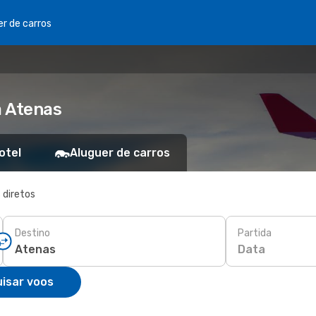
er de carros
a Atenas
otel
Aluguer de carros
 diretos
Destino
Partida
Data
isar voos