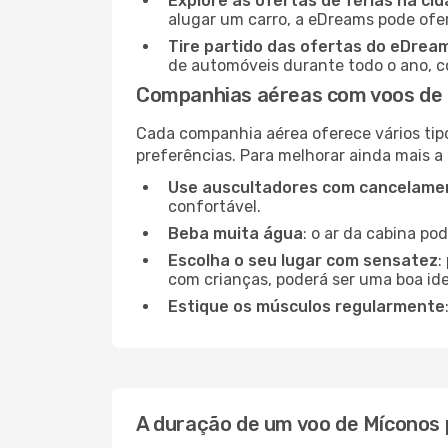
Explore as ofertas de férias na ci
alugar um carro, a eDreams pode ofe
Tire partido das ofertas do eDrea
de automóveis durante todo o ano, co
Companhias aéreas com voos de 
Cada companhia aérea oferece vários tip
preferências. Para melhorar ainda mais a
Use auscultadores com cancelamen
confortável.
Beba muita água
: o ar da cabina po
Escolha o seu lugar com sensatez
:
com crianças, poderá ser uma boa ide
Estique os músculos regularmente
A duração de um voo de Míconos