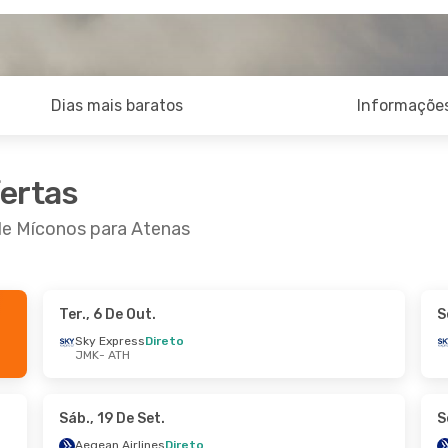
Dias mais baratos
Informações
fertas
 de Míconos para Atenas
Ter., 6 De Out.
S
 De Set.
- Sáb., 19 De Set.
Sky Express
Direto
JMK
- ATH
xpress
Direto
ATH
xpress
Direto
JMK
Sáb., 19 De Set.
S
Aegean Airlines
Direto