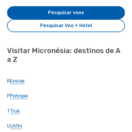
Pesquisar voos
Pesquisar Voo + Hotel
Visitar Micronésia: destinos de A
a Z
K
Kosrae
P
Pohnpei
T
Truk
U
Ulithi