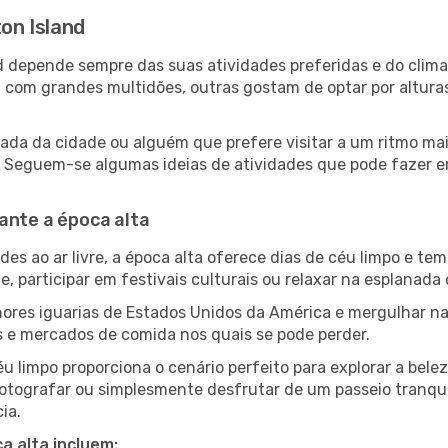
ton Island
land depende sempre das suas atividades preferidas e do cli
om grandes multidões, outras gostam de optar por alturas m
da da cidade ou alguém que prefere visitar a um ritmo mais
s. Seguem-se algumas ideias de atividades que pode fazer e
ante a época alta
es ao ar livre, a época alta oferece dias de céu limpo e tem
e, participar em festivais culturais ou relaxar na esplanada
res iguarias de Estados Unidos da América e mergulhar na
s e mercados de comida nos quais se pode perder.
u limpo proporciona o cenário perfeito para explorar a bele
otografar ou simplesmente desfrutar de um passeio tranqui
ia.
a alta incluem: