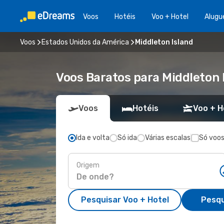
Voos
Hotéis
Voo + Hotel
Alugu
Voos
Estados Unidos da América
Middleton Island
Voos Baratos para Middleton 
Voos
Hotéis
Voo + H
Ida e volta
Só ida
Várias escalas
Só voos
Origem
Pesquisar Voo + Hotel
Pesqu