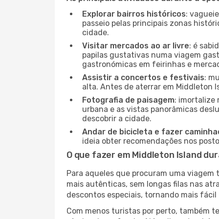
Explorar bairros históricos
: vaguei
passeio pelas principais zonas histór
cidade.
Visitar mercados ao ar livre
: é sab
papilas gustativas numa viagem gast
gastronómicas em feirinhas e mercado
Assistir a concertos e festivais
: m
alta. Antes de aterrar em Middleton I
Fotografia de paisagem
: imortaliz
urbana e as vistas panorâmicas desl
descobrir a cidade.
Andar de bicicleta e fazer caminh
ideia obter recomendações nos postos
O que fazer em Middleton Island du
Para aqueles que procuram uma viagem tra
mais autênticas, sem longas filas nas at
descontos especiais, tornando mais fácil 
Com menos turistas por perto, também ter