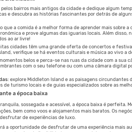
e pelos bairros mais antigos da cidade e dedique algum temp
icas e descubra as histórias fascinantes por detrás de algu
ido que a comida é a melhor forma de aprender mais sobre a 
ronómica e prove algumas das iguarias locais. Além disso,
s ao ar livre!
uitas cidades têm uma grande oferta de concertos e festiv
sland, verifique se há eventos culturais e música ao vivo a d
e momentos belos e perca-se nas ruas da cidade com a sua câ
umbrantes com o seu telefone ou com uma câmara digital p
adas
: explore Middleton Island e as paisagens circundantes 
 de turismo locais e de guias especializados sobre as melhor
rante a época baixa
nquila, sossegada e acessível, a época baixa é perfeita. Me
rações, bem como voos e alojamentos mais baratos. Os negó
desfrutar de experiências de luxo.
á a oportunidade de desfrutar de uma experiência mais autê