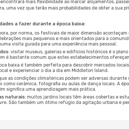
encontrará mais flexibilidade ao marcar alojamentos, passei
a, uma vez que terão mais probabilidades de obter a sua pri
idades a fazer durante a época baixa:
bora, por norma, os festivais de maior dimensão aconteçam 
lebrações mais pequenos e mais orientados para a comuni
 numa visita guiada para uma experiência mais pessoal.
ados
: visitar museus, galerias e edifícios históricos é o pla
bém é bastante comum que estes estabelecimentos ofereçam
poca baixa é também perfeita para descobrir mercados locais
cal e experienciar o dia a dia em Middleton Island.
que as condições climatéricas podem ser adversas durante 
s como cerâmica, fotografia ou aulas de dança locais. A épo
m significa uma aprendizagem mais prática.
as naturais
: muitos jardins locais têm áreas cobertas e est
ivre. São também um ótimo refúgio da agitação urbana e pe