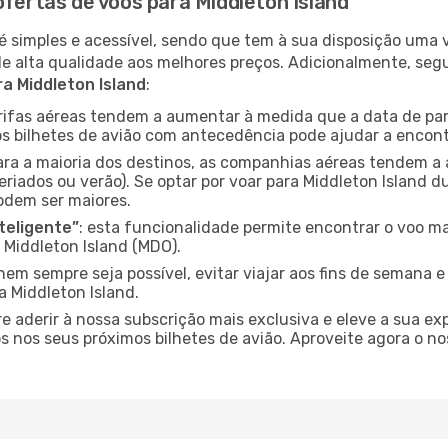
ofertas de voos para Middleton Island
é simples e acessível, sendo que tem à sua disposição uma
de alta qualidade aos melhores preços. Adicionalmente, 
a Middleton Island
:
arifas aéreas tendem a aumentar à medida que a data de pa
s bilhetes de avião com antecedência pode ajudar a encont
para a maioria dos destinos, as companhias aéreas tendem a
riados ou verão). Se optar por voar para Middleton Island d
odem ser maiores.
nteligente”
: esta funcionalidade permite encontrar o voo ma
 Middleton Island (MDO).
nem sempre seja possível, evitar viajar aos fins de semana 
a Middleton Island.
re aderir à nossa subscrição mais exclusiva e eleve a sua e
 nos seus próximos bilhetes de avião. Aproveite agora o no