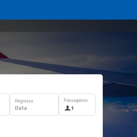
Passageiros
Regresso
Data
1