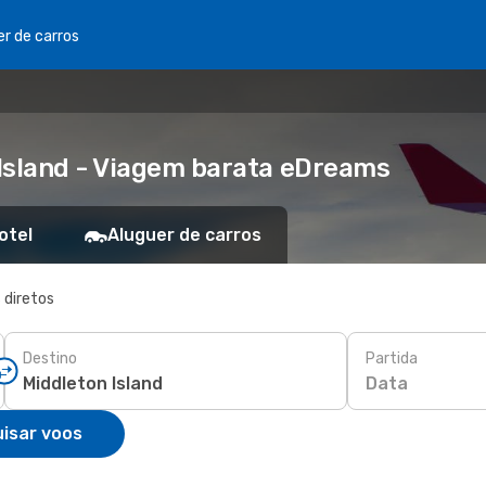
er de carros
Island - Viagem barata eDreams
otel
Aluguer de carros
 diretos
Destino
Partida
Data
isar voos