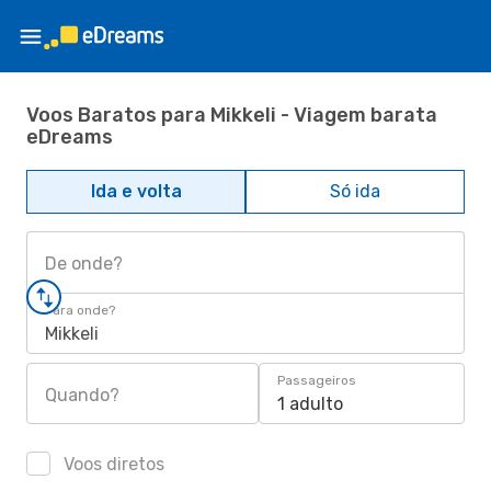
Voos Baratos para Mikkeli - Viagem barata
eDreams
Ida e volta
Só ida
De onde?
Para onde?
Mikkeli
Passageiros
Quando?
1 adulto
Voos diretos