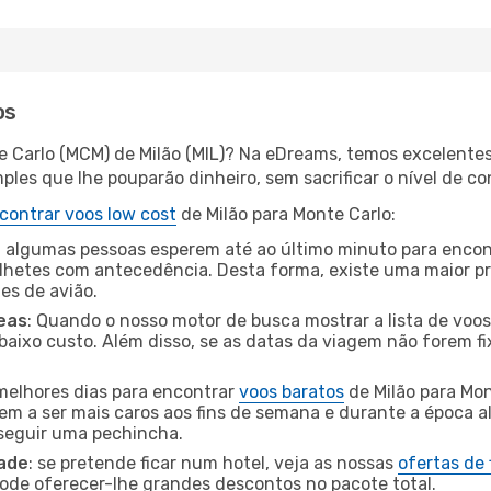
os
e Carlo (MCM) de Milão (MIL)? Na eDreams, temos excelentes 
les que lhe pouparão dinheiro, sem sacrificar o nível de co
contrar voos low cost
de Milão para Monte Carlo:
 algumas pessoas esperem até ao último minuto para encont
hetes com antecedência. Desta forma, existe uma maior pr
tes de avião.
eas
: Quando o nosso motor de busca mostrar a lista de voos 
baixo custo. Além disso, se as datas da viagem não forem fi
 melhores dias para encontrar
voos baratos
de Milão para Mo
dem a ser mais caros aos fins de semana e durante a época al
nseguir uma pechincha.
dade
: se pretende ficar num hotel, veja as nossas
ofertas de
pode oferecer-lhe grandes descontos no pacote total.