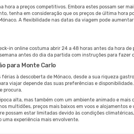
 hora a preços competitivos. Embora estes possam ser mais
nto, tenha em consideração que os preços de última hora p
 Mónaco. A flexibilidade nas datas da viagem pode aumentar
eck-in online costuma abrir 24 a 48 horas antes da hora de
emana antes do dia da partida com instruções para fazer o
lão para Monte Carlo
 férias à descoberta de Mónaco, desde a sua riqueza gastro
ara viajar depende das suas preferências e disponibilidade
e procura.
poca alta, mas também com um ambiente animado e mais ofert
s multidões, preços mais baixos em voos e alojamentos e 
vre possam estar limitadas devido às condições climatéricas
o uma experiência mais envolvente.