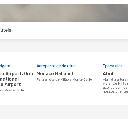
úteis
origem
Aeroporto de destino
Época alta
Monaco Heliport
abril
rnational
Para a rota de Milão a Monte Carlo
abril é a altura mais concorrida para
viajar de Milão
te Airport
acordo com os
o a Monte Carlo
nossos cliente