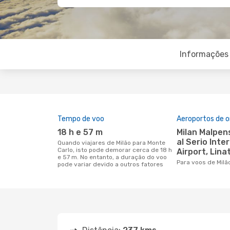
Informações 
Tempo de voo
Aeroportos de 
18 h e 57 m
Milan Malpensa Airport, Orio
al Serio Inte
Quando viajares de Milão para Monte
Carlo, isto pode demorar cerca de 18 h
Airport, Lina
e 57 m. No entanto, a duração do voo
Para voos de Milã
pode variar devido a outros fatores