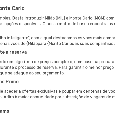
onte Carlo
ples. Basta introduzir Milão (MIL) e Monte Carlo (MCM) como
as opções disponíveis. O nosso motor de busca encontra as 
 inteligente”, com a qual destacamos os voos mais compet
 apenas voos de {Milãopara {Monte Carlodas suas companhias 
te a reserva
do um algoritmo de preços complexo, com base na procura e
urante o processo de reserva. Para garantir o melhor preço 
 que se adeque ao seu orçamento.
ms Prime
de aceder a ofertas exclusivas e poupar em centenas de voo
s. Adira à maior comunidade por subscrição de viagens do
eams