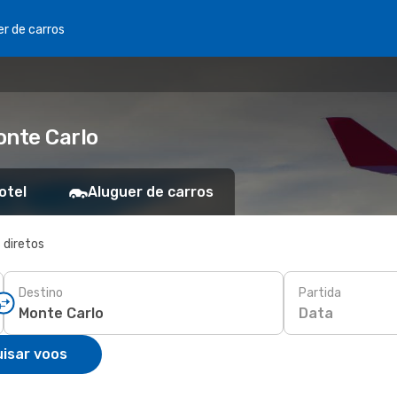
er de carros
onte Carlo
otel
Aluguer de carros
 diretos
Destino
Partida
Data
isar voos