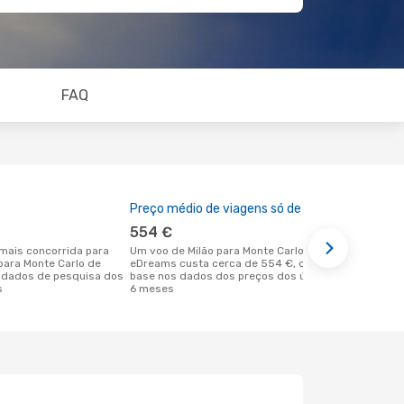
FAQ
Preço médio de viagens só de ida
A melhor al
554 €
fevereir
Um voo de Milão para Monte Carlo na
outubro é uma das melhores alturas
 para Monte Carlo de
eDreams custa cerca de 554 €, com
para voar pa
 dados de pesquisa dos
base nos dados dos preços dos últimos
em Milão de
s
6 meses
dos nossos 