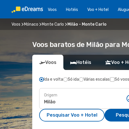
Voos
Hotéis
Voo + Hotel
Alugu
Voos
Mónaco
Monte Carlo
Milão - Monte Carlo
Voos baratos de Milão para M
Voos
Hotéis
Voo + H
Ida e volta
Só ida
Várias escalas
Só voos
Origem
Pesquisar Voo + Hotel
Pesqu