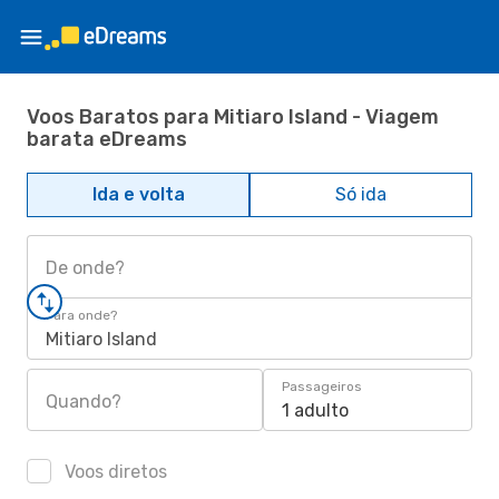
Voos Baratos para Mitiaro Island - Viagem
barata eDreams
Ida e volta
Só ida
De onde?
Para onde?
Mitiaro Island
Passageiros
Quando?
1 adulto
Voos diretos