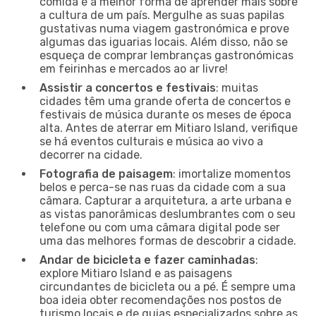
comida é a melhor forma de aprender mais sobre
a cultura de um país. Mergulhe as suas papilas
gustativas numa viagem gastronómica e prove
algumas das iguarias locais. Além disso, não se
esqueça de comprar lembranças gastronómicas
em feirinhas e mercados ao ar livre!
Assistir a concertos e festivais
: muitas
cidades têm uma grande oferta de concertos e
festivais de música durante os meses de época
alta. Antes de aterrar em Mitiaro Island, verifique
se há eventos culturais e música ao vivo a
decorrer na cidade.
Fotografia de paisagem
: imortalize momentos
belos e perca-se nas ruas da cidade com a sua
câmara. Capturar a arquitetura, a arte urbana e
as vistas panorâmicas deslumbrantes com o seu
telefone ou com uma câmara digital pode ser
uma das melhores formas de descobrir a cidade.
Andar de bicicleta e fazer caminhadas
:
explore Mitiaro Island e as paisagens
circundantes de bicicleta ou a pé. É sempre uma
boa ideia obter recomendações nos postos de
turismo locais e de guias especializados sobre as