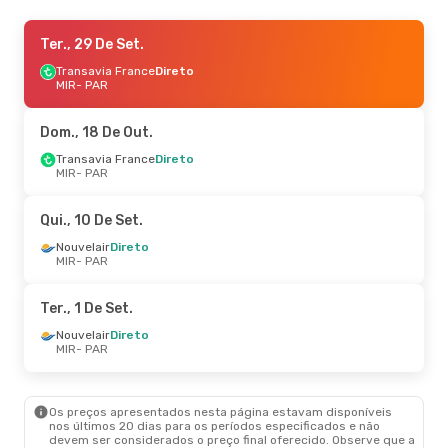
Sex., 16 De Out.
Ter., 29 De Set.
- Seg., 19 De Out.
Transavia France
Transavia France
Direto
Direto
MIR
MIR
- PAR
- PAR
Transavia France
Direto
PAR
- MIR
Dom., 18 De Out.
Sex., 23 De Out.
Transavia France
- Seg., 26 De Out.
Direto
MIR
- PAR
Transavia France
Direto
MIR
- PAR
Transavia France
Direto
Qui., 10 De Set.
PAR
- MIR
Nouvelair
Direto
MIR
- PAR
Ter., 1 De Set.
Nouvelair
Direto
MIR
- PAR
Os preços apresentados nesta página estavam disponíveis
nos últimos 20 dias para os períodos especificados e não
devem ser considerados o preço final oferecido. Observe que a