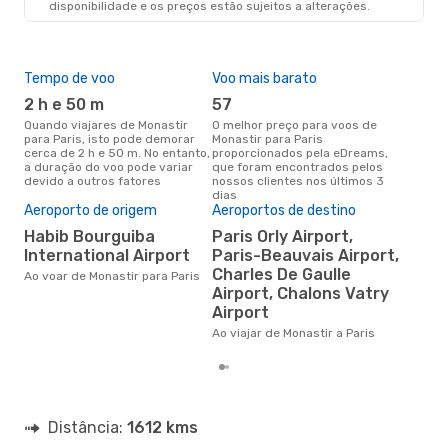
disponibilidade e os preços estão sujeitos a alterações.
Tempo de voo
Voo mais barato
Épo
2 h e 50 m
57
j
Quando viajares de Monastir
O melhor preço para voos de
junho é a altura mais
para Paris, isto pode demorar
Monastir para Paris
conc
cerca de 2 h e 50 m. No entanto,
proporcionados pela eDreams,
Mona
a duração do voo pode variar
que foram encontrados pelos
com
devido a outros fatores
nossos clientes nos últimos 3
nos
dias
Pre
Aeroporto de origem
Aeroportos de destino
de 
Habib Bourguiba
Paris Orly Airport,
11
International Airport
Paris-Beauvais Airport,
Um voo de Monastir para Paris
Charles De Gaulle
Ao voar de Monastir para Paris
na 
Airport, Chalons Vatry
€, 
Airport
pre
Ao viajar de Monastir a Paris
Distância:
1612 kms