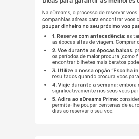
Dicas para garantir as melhores
Na eDreams, o processo de reservar voos 
companhias aéreas para encontrar voos 
poupar dinheiro no seu próximo voo p
1. Reserve com antecedência
: as t
as épocas altas de viagem. Comprar o
2. Voe durante as épocas baixas
: 
os períodos de maior procura (como f
encontrar bilhetes mais baratos pode
3. Utilize a nossa opção “Escolha i
resultados quando procura voos para
4. Viaje durante a semana
: embora 
significativamente nos seus voos pa
5. Adira ao eDreams Prime
: conside
permite-lhe poupar centenas de euros
dias ao reservar o seu voo.