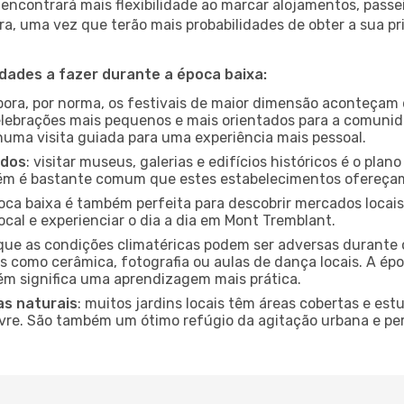
encontrará mais flexibilidade ao marcar alojamentos, passei
a, uma vez que terão mais probabilidades de obter a sua pri
idades a fazer durante a época baixa:
bora, por norma, os festivais de maior dimensão aconteçam 
lebrações mais pequenos e mais orientados para a comuni
 numa visita guiada para uma experiência mais pessoal.
ados
: visitar museus, galerias e edifícios históricos é o pla
bém é bastante comum que estes estabelecimentos ofereçam
poca baixa é também perfeita para descobrir mercados locais
ocal e experienciar o dia a dia em Mont Tremblant.
que as condições climatéricas podem ser adversas durante 
s como cerâmica, fotografia ou aulas de dança locais. A épo
m significa uma aprendizagem mais prática.
as naturais
: muitos jardins locais têm áreas cobertas e est
ivre. São também um ótimo refúgio da agitação urbana e pe