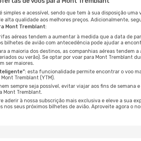
 ofertas de voos para Mont Tremblant
é simples e acessível, sendo que tem à sua disposição uma
de alta qualidade aos melhores preços. Adicionalmente, 
ara Mont Tremblant
:
arifas aéreas tendem a aumentar à medida que a data de pa
s bilhetes de avião com antecedência pode ajudar a encont
para a maioria dos destinos, as companhias aéreas tendem a
eriados ou verão). Se optar por voar para Mont Tremblant du
m ser maiores.
nteligente”
: esta funcionalidade permite encontrar o voo ma
 Mont Tremblant (YTM).
nem sempre seja possível, evitar viajar aos fins de semana 
ra Mont Tremblant.
re aderir à nossa subscrição mais exclusiva e eleve a sua e
 nos seus próximos bilhetes de avião. Aproveite agora o no