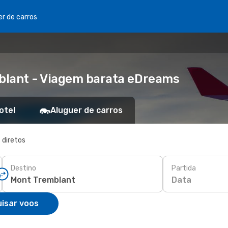
er de carros
blant - Viagem barata eDreams
otel
Aluguer de carros
 diretos
Destino
Partida
Data
isar voos