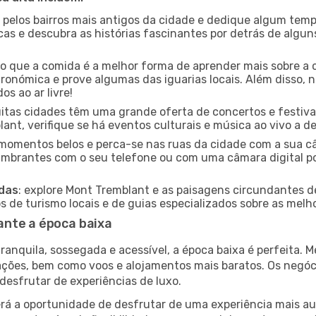
e pelos bairros mais antigos da cidade e dedique algum temp
icas e descubra as histórias fascinantes por detrás de algu
ido que a comida é a melhor forma de aprender mais sobre a 
ronómica e prove algumas das iguarias locais. Além disso,
s ao ar livre!
uitas cidades têm uma grande oferta de concertos e festiv
ant, verifique se há eventos culturais e música ao vivo a d
e momentos belos e perca-se nas ruas da cidade com a sua câ
umbrantes com o seu telefone ou com uma câmara digital p
adas
: explore Mont Tremblant e as paisagens circundantes de
 de turismo locais e de guias especializados sobre as melhor
ante a época baixa
nquila, sossegada e acessível, a época baixa é perfeita. Me
rações, bem como voos e alojamentos mais baratos. Os negó
desfrutar de experiências de luxo.
á a oportunidade de desfrutar de uma experiência mais autê