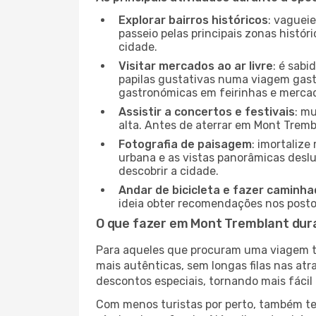
Explorar bairros históricos
: vaguei
passeio pelas principais zonas histór
cidade.
Visitar mercados ao ar livre
: é sab
papilas gustativas numa viagem gast
gastronómicas em feirinhas e mercado
Assistir a concertos e festivais
: m
alta. Antes de aterrar em Mont Trembl
Fotografia de paisagem
: imortaliz
urbana e as vistas panorâmicas desl
descobrir a cidade.
Andar de bicicleta e fazer caminh
ideia obter recomendações nos postos
O que fazer em Mont Tremblant dur
Para aqueles que procuram uma viagem tra
mais autênticas, sem longas filas nas at
descontos especiais, tornando mais fácil 
Com menos turistas por perto, também ter