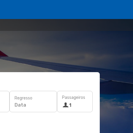
Passageiros
Regresso
Data
1