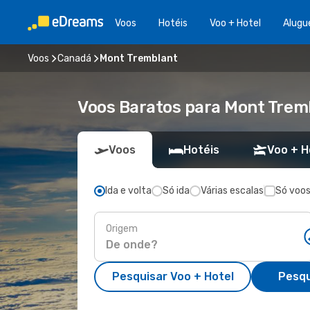
Voos
Hotéis
Voo + Hotel
Alugu
Voos
Canadá
Mont Tremblant
Voos Baratos para Mont Trem
Voos
Hotéis
Voo + H
Ida e volta
Só ida
Várias escalas
Só voos
Origem
Pesquisar Voo + Hotel
Pesqu