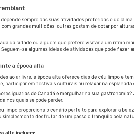
Tremblant
nt depende sempre das suas atividades preferidas e do clim
om grandes multidões, outras gostam de optar por alturas m
ada da cidade ou alguém que prefere visitar a um ritmo mai
s. Seguem-se algumas ideias de atividades que pode fazer 
ante a época alta
es ao ar livre, a época alta oferece dias de céu limpo e tem
e, participar em festivais culturais ou relaxar na esplanada
res iguarias de Canadá e mergulhar na sua gastronomia? A
da nos quais se pode perder.
u limpo proporciona o cenário perfeito para explorar a bel
u simplesmente desfrutar de um passeio tranquilo pela nat
a alta incluem: