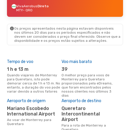
VivaAerobus
Direto
MTY
- QRO
Os preços apresentados nesta página estavam disponíveis
nos últimos 20 dias para os períodos especificados e não
devem ser considerados o preço final oferecido. Observe que a
disponibilidade e os preços estão sujeitos a alterações.
Tempo de voo
Voo mais barato
Épo
1 h e 13 m
39
ab
Quando viajares de Monterrey
O melhor preço para voos de
abril é a altura mais concorrida
para Queretaro, isto pode
Monterrey para Queretaro
para
demorar cerca de 1 h e 13 m. No
proporcionados pela eDreams,
Que
entanto, a duração do voo pode
que foram encontrados pelos
dad
variar devido a outros fatores
nossos clientes nos últimos 3
clie
dias
Pre
de 
Aeroporto de origem
Aeroporto de destino
51
Mariano Escobedo
Queretaro
International Airport
Intercontinental
Um voo de Monterrey para
Que
Airport
Ao voar de Monterrey para
cer
Queretaro
Para a rota de Monterrey a
dad
Queretaro