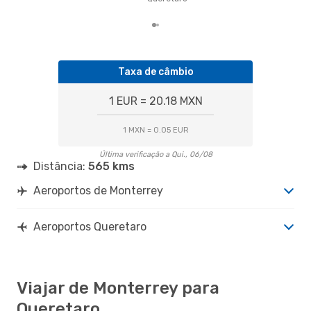
mes
Taxa de câmbio
1 EUR = 20.18 MXN
1 MXN = 0.05 EUR
Última verificação a Qui., 06/08
Distância:
565 kms
Aeroportos de Monterrey
Aeroportos Queretaro
Viajar de Monterrey para
Queretaro