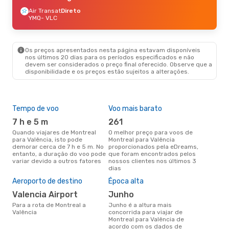
Air Transat
Direto
YMQ
- VLC
Os preços apresentados nesta página estavam disponíveis
nos últimos 20 dias para os períodos especificados e não
devem ser considerados o preço final oferecido. Observe que a
disponibilidade e os preços estão sujeitos a alterações.
Tempo de voo
Voo mais barato
Com
ope
7 h e 5 m
261
A
Quando viajares de Montreal
O melhor preço para voos de
para Valência, isto pode
Montreal para Valência
Companhias aéreas que viajam
demorar cerca de 7 h e 5 m. No
proporcionados pela eDreams,
de M
entanto, a duração do voo pode
que foram encontrados pelos
variar devido a outros fatores
nossos clientes nos últimos 3
dias
A m
Aeroporto de destino
Época alta
res
Valencia Airport
junho
s
Para a rota de Montreal a
junho é a altura mais
janeiro é uma das melhores
Valência
concorrida para viajar de
altu
Montreal para Valência de
com
acordo com os dados de