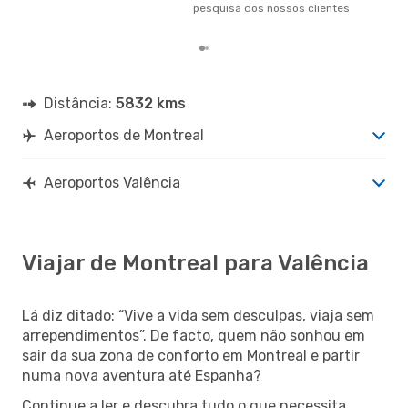
aco
pesquisa dos nossos clientes
nos
Distância:
5832 kms
Aeroportos de Montreal
Aeroportos Valência
Viajar de Montreal para Valência
Lá diz ditado: “Vive a vida sem desculpas, viaja sem
arrependimentos”. De facto, quem não sonhou em
sair da sua zona de conforto em Montreal e partir
numa nova aventura até Espanha?
Continue a ler e descubra tudo o que necessita