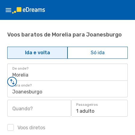
Voos baratos de Morelia para Joanesburgo
Ida e volta
Só ida
De onde?
Morelia
Para onde?
Joanesburgo
Passageiros
Quando?
1 adulto
Voos diretos