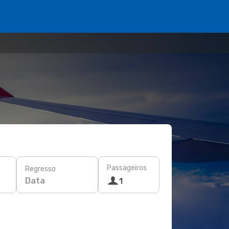
Passageiros
Regresso
Data
1