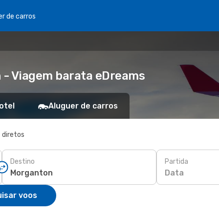
er de carros
 - Viagem barata eDreams
otel
Aluguer de carros
 diretos
Destino
Partida
Data
isar voos