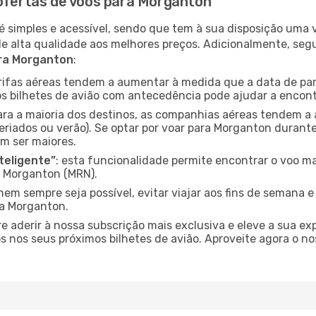
 ofertas de voos para Morganton
é simples e acessível, sendo que tem à sua disposição uma
de alta qualidade aos melhores preços. Adicionalmente, 
ara Morganton
:
arifas aéreas tendem a aumentar à medida que a data de pa
s bilhetes de avião com antecedência pode ajudar a encont
para a maioria dos destinos, as companhias aéreas tendem a
eriados ou verão). Se optar por voar para Morganton durante
m ser maiores.
nteligente”
: esta funcionalidade permite encontrar o voo ma
a Morganton (MRN).
nem sempre seja possível, evitar viajar aos fins de semana 
ra Morganton.
re aderir à nossa subscrição mais exclusiva e eleve a sua e
 nos seus próximos bilhetes de avião. Aproveite agora o no