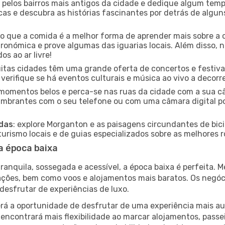
e pelos bairros mais antigos da cidade e dedique algum temp
icas e descubra as histórias fascinantes por detrás de algu
ido que a comida é a melhor forma de aprender mais sobre a 
ronómica e prove algumas das iguarias locais. Além disso,
s ao ar livre!
uitas cidades têm uma grande oferta de concertos e festiv
verifique se há eventos culturais e música ao vivo a decorr
e momentos belos e perca-se nas ruas da cidade com a sua câ
umbrantes com o seu telefone ou com uma câmara digital p
adas
: explore Morganton e as paisagens circundantes de bici
rismo locais e de guias especializados sobre as melhores ro
a época baixa
nquila, sossegada e acessível, a época baixa é perfeita. Me
rações, bem como voos e alojamentos mais baratos. Os negó
desfrutar de experiências de luxo.
á a oportunidade de desfrutar de uma experiência mais autê
encontrará mais flexibilidade ao marcar alojamentos, passei