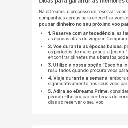
Dicas para garantir as melhores
Na eDreams, o processo de reservar voos 
companhias aéreas para encontrar voos 
poupar dinheiro no seu próximo voo p
1. Reserve com antecedência
: as t
as épocas altas de viagem. Comprar o
2. Voe durante as épocas baixas
: 
os períodos de maior procura (como f
encontrar bilhetes mais baratos pode
3. Utilize a nossa opção “Escolha i
resultados quando procura voos par
4. Viaje durante a semana
: embora 
significativamente nos seus voos pa
5. Adira ao eDreams Prime
: conside
permite-lhe poupar centenas de euros
dias ao reservar o seu voo.