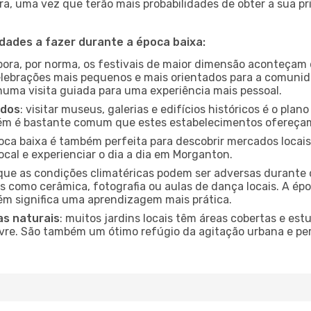
a, uma vez que terão mais probabilidades de obter a sua pri
idades a fazer durante a época baixa:
bora, por norma, os festivais de maior dimensão aconteçam 
lebrações mais pequenos e mais orientados para a comuni
 numa visita guiada para uma experiência mais pessoal.
ados
: visitar museus, galerias e edifícios históricos é o pla
bém é bastante comum que estes estabelecimentos ofereçam
poca baixa é também perfeita para descobrir mercados locais
ocal e experienciar o dia a dia em Morganton.
que as condições climatéricas podem ser adversas durante 
s como cerâmica, fotografia ou aulas de dança locais. A épo
m significa uma aprendizagem mais prática.
as naturais
: muitos jardins locais têm áreas cobertas e est
ivre. São também um ótimo refúgio da agitação urbana e pe