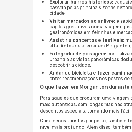
Explorar bairros históricos
: vaguei
passeio pelas principais zonas histór
cidade.
Visitar mercados ao ar livre
: é sab
papilas gustativas numa viagem gast
gastronómicas em feirinhas e mercado
Assistir a concertos e festivais
: m
alta. Antes de aterrar em Morganton, 
Fotografia de paisagem
: imortaliz
urbana e as vistas panorâmicas desl
descobrir a cidade.
Andar de bicicleta e fazer caminh
obter recomendações nos postos de tu
O que fazer em Morganton durante 
Para aqueles que procuram uma viagem tra
mais autênticas, sem longas filas nas at
descontos especiais, tornando mais fácil 
Com menos turistas por perto, também ter
nível mais profundo. Além disso, também 