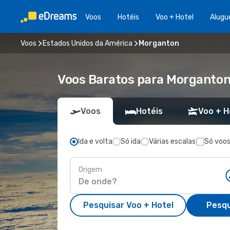
Voos
Hotéis
Voo + Hotel
Alugu
Voos
Estados Unidos da América
Morganton
Voos Baratos para Morganton
Voos
Hotéis
Voo + H
Ida e volta
Só ida
Várias escalas
Só voos
Origem
Pesquisar Voo + Hotel
Pesqu