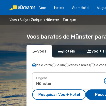
Voos
Hotéis
Voo + Hotel
Alugu
Voos
Suíça
Zurique
Münster - Zurique
Voos baratos de Münster par
Voos
Hotéis
Voo + H
Ida e volta
Só ida
Várias escalas
Só voos
Origem
Pesquisar Voo + Hotel
Pesqu