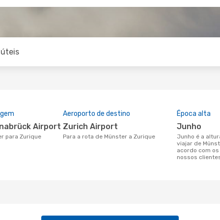
úteis
rigem
Aeroporto de destino
Época alta
snabrück Airport
Zurich Airport
junho
er para Zurique
Para a rota de Münster a Zurique
junho é a altura mais concorrida para
viajar de Müns
acordo com os
nossos cliente