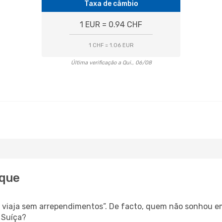
Taxa de câmbio
1 EUR = 0.94 CHF
1 CHF = 1.06 EUR
Última verificação a Qui., 06/08
ique
s, viaja sem arrependimentos”. De facto, quem não sonhou e
 Suíça?