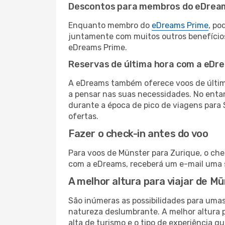
Descontos para membros do eDrea
Enquanto membro do
eDreams Prime
, po
juntamente com muitos outros benefício
eDreams Prime.
Reservas de última hora com a eDr
A eDreams também oferece voos de última
a pensar nas suas necessidades. No enta
durante a época de pico de viagens para 
ofertas.
Fazer o check-in antes do voo
Para voos de Münster para Zurique, o che
com a eDreams, receberá um e-mail uma s
A melhor altura para viajar de M
São inúmeras as possibilidades para umas
natureza deslumbrante. A melhor altura p
alta de turismo e o tipo de experiência qu