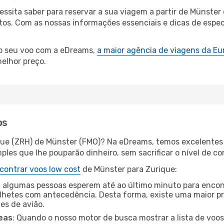
cessita saber para reservar a sua viagem a partir de Müns
s. Com as nossas informações essenciais e dicas de especia
 o seu voo com a eDreams,
a maior agência de viagens da Eu
elhor preço.
os
que (ZRH) de Münster (FMO)? Na eDreams, temos excelentes 
les que lhe pouparão dinheiro, sem sacrificar o nível de co
contrar voos low cost
de Münster para Zurique:
 algumas pessoas esperem até ao último minuto para encont
hetes com antecedência. Desta forma, existe uma maior pr
tes de avião.
eas
: Quando o nosso motor de busca mostrar a lista de voos 