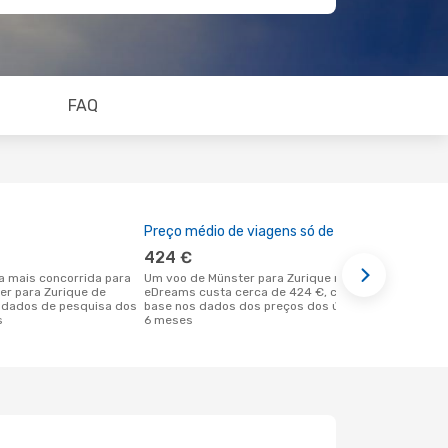
FAQ
Preço médio de viagens só de ida
A melhor al
424 €
fevereir
Um voo de Münster para Zurique na
outubro é uma das melhores alturas
ter para Zurique de
eDreams custa cerca de 424 €, com
para voar p
 dados de pesquisa dos
base nos dados dos preços dos últimos
Münster de 
s
6 meses
dos nossos 