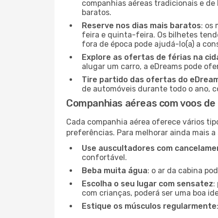
companhias aéreas tradicionais e de 
baratos.
Reserve nos dias mais baratos
: os
feira e quinta-feira. Os bilhetes ten
fora de época pode ajudá-lo(a) a co
Explore as ofertas de férias na ci
alugar um carro, a eDreams pode ofe
Tire partido das ofertas do eDrea
de automóveis durante todo o ano, co
Companhias aéreas com voos de 
Cada companhia aérea oferece vários tip
preferências. Para melhorar ainda mais a
Use auscultadores com cancelamen
confortável.
Beba muita água
: o ar da cabina po
Escolha o seu lugar com sensatez
:
com crianças, poderá ser uma boa ide
Estique os músculos regularmente