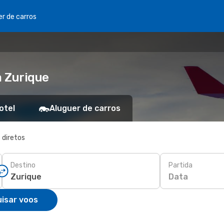
er de carros
a Zurique
otel
Aluguer de carros
 diretos
Destino
Partida
Data
isar voos