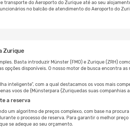
 transporte do Aeroporto do Zurique até ao seu alojamento,
 funcionários no balcão de atendimento do Aeroporto do Z
a Zurique
ples. Basta introduzir Münster (FMO) e Zurique (ZRH) como 
as opções disponíveis. O nosso motor de busca encontra as 
 inteligente”, com a qual destacamos os voos mais compet
r apenas voos de {Münsterpara {Zuriquedas suas companhias a
te a reserva
do um algoritmo de preços complexo, com base na procura e
urante o processo de reserva. Para garantir o melhor preço 
 que se adeque ao seu orçamento.