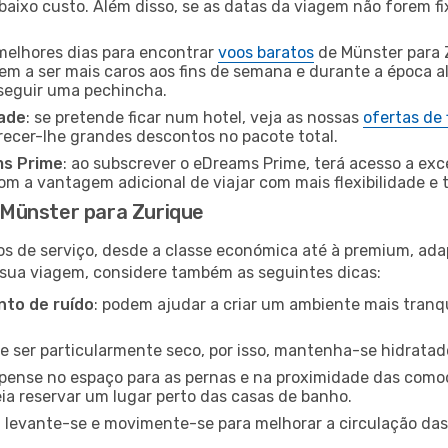
baixo custo. Além disso, se as datas da viagem não forem fi
 melhores dias para encontrar
voos baratos
de Münster para 
dem a ser mais caros aos fins de semana e durante a época al
nseguir uma pechincha.
dade
: se pretende ficar num hotel, veja as nossas
ofertas de
recer-lhe grandes descontos no pacote total.
ms Prime
: ao subscrever o eDreams Prime, terá acesso a exc
m a vantagem adicional de viajar com mais flexibilidade e 
Münster para Zurique
os de serviço, desde a classe económica até à premium, ad
 sua viagem, considere também as seguintes dicas:
to de ruído
: podem ajudar a criar um ambiente mais tranqu
de ser particularmente seco, por isso, mantenha-se hidratad
 pense no espaço para as pernas e na proximidade das comod
ia reservar um lugar perto das casas de banho.
: levante-se e movimente-se para melhorar a circulação das