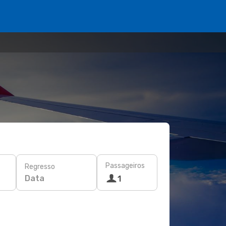
Passageiros
Regresso
Data
1