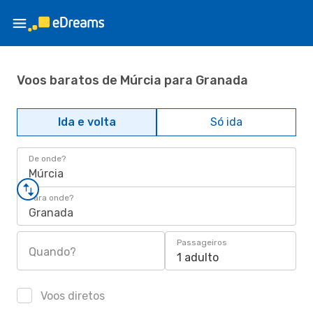
Voos baratos de Múrcia para Granada
Ida e volta
Só ida
De onde?
Múrcia
Para onde?
Granada
Passageiros
Quando?
1 adulto
Voos diretos