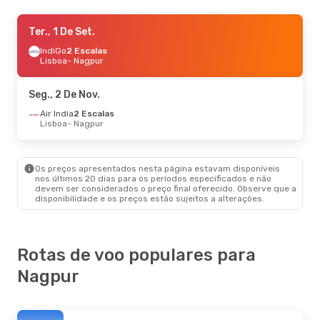
Qui., 10 De Set.
Ter., 1 De Set.
- Ter., 15 De Set.
Air India
IndiGo
2 Escalas
1 Escala
Paris
Lisboa
- Nagpur
- Nagpur
Air India
1 Escala
Nagpur
- Paris
Seg., 2 De Nov.
Air India
2 Escalas
Lisboa
- Nagpur
Os preços apresentados nesta página estavam disponíveis
nos últimos 20 dias para os períodos especificados e não
devem ser considerados o preço final oferecido. Observe que a
disponibilidade e os preços estão sujeitos a alterações.
Rotas de voo populares para
Nagpur