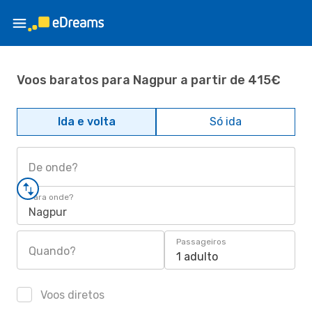
Voos baratos para Nagpur a partir de 415€
Ida e volta
Só ida
De onde?
Para onde?
Nagpur
Passageiros
Quando?
1 adulto
Voos diretos