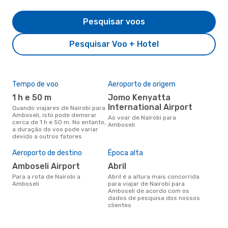
Pesquisar voos
Pesquisar Voo + Hotel
Tempo de voo
Aeroporto de origem
Com
ope
1 h e 50 m
Jomo Kenyatta
W
International Airport
Quando viajares de Nairobi para
Amboseli, isto pode demorar
Companhias aéreas que viajam
Ao voar de Nairobi para
cerca de 1 h e 50 m. No entanto,
de N
Amboseli
a duração do voo pode variar
devido a outros fatores
Aeroporto de destino
Época alta
A m
res
Amboseli Airport
abril
s
Para a rota de Nairobi a
abril é a altura mais concorrida
Amboseli
para viajar de Nairobi para
outubro é uma das melhores
Amboseli de acordo com os
altu
dados de pesquisa dos nossos
com
clientes
aco
nos