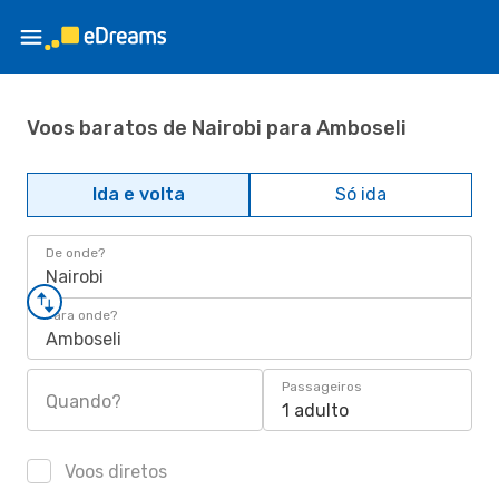
Voos baratos de Nairobi para Amboseli
Ida e volta
Só ida
De onde?
Nairobi
Para onde?
Amboseli
Passageiros
Quando?
1 adulto
Voos diretos