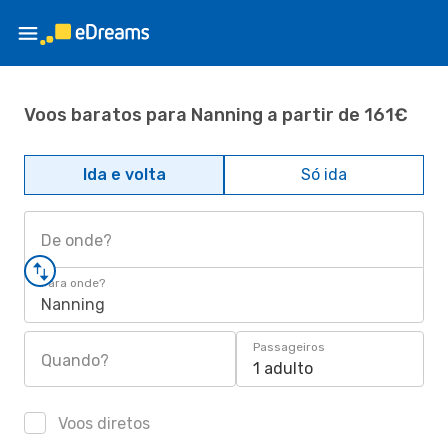
Voos baratos para Nanning a partir de 161€
Ida e volta
Só ida
De onde?
Para onde?
Nanning
Passageiros
Quando?
1 adulto
Voos diretos