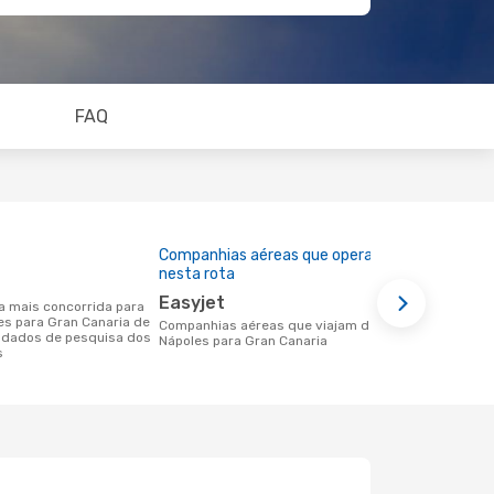
FAQ
Companhias aéreas que operam
Preço médi
nesta rota
216 €
Easyjet
Um voo de Nápoles para Gran Canaria
les para Gran Canaria de
na eDreams 
Companhias aéreas que viajam de
 dados de pesquisa dos
base nos da
Nápoles para Gran Canaria
s
6 meses