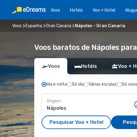
Voos
Hotéis
Voo + Hotel
Alugu
Voos
Espanha
Gran Canaria
Nápoles - Gran Canaria
Voos baratos de Nápoles para
Voos
Hotéis
Voo + H
Ida e volta
Só ida
Várias escalas
Só voos
Origem
Pesquisar Voo + Hotel
Pesqu