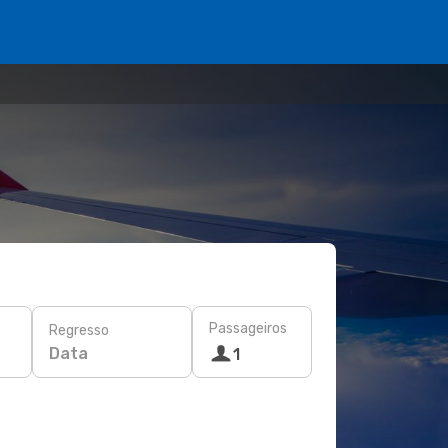
Passageiros
Regresso
Data
1