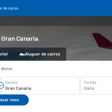
er de carros
 Gran Canaria
otel
Aluguer de carros
 diretos
Destino
Partida
Data
isar voos