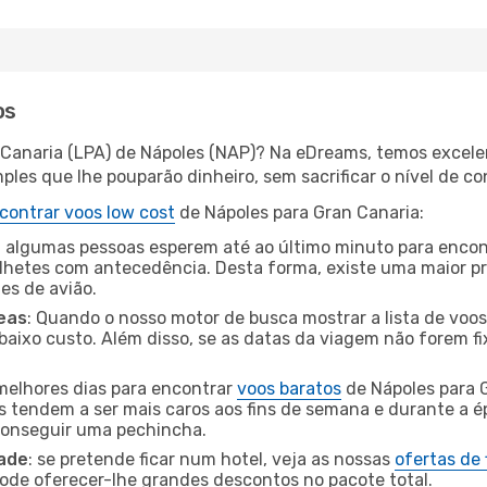
os
 Canaria (LPA) de Nápoles (NAP)? Na eDreams, temos excelen
les que lhe pouparão dinheiro, sem sacrificar o nível de co
contrar voos low cost
de Nápoles para Gran Canaria:
 algumas pessoas esperem até ao último minuto para encont
hetes com antecedência. Desta forma, existe uma maior pr
tes de avião.
eas
: Quando o nosso motor de busca mostrar a lista de voos 
baixo custo. Além disso, se as datas da viagem não forem fi
 melhores dias para encontrar
voos baratos
de Nápoles para 
es tendem a ser mais caros aos fins de semana e durante a é
 conseguir uma pechincha.
dade
: se pretende ficar num hotel, veja as nossas
ofertas de
pode oferecer-lhe grandes descontos no pacote total.