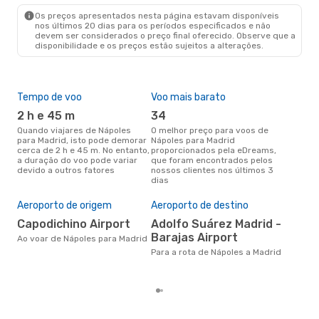
Os preços apresentados nesta página estavam disponíveis
nos últimos 20 dias para os períodos especificados e não
devem ser considerados o preço final oferecido. Observe que a
disponibilidade e os preços estão sujeitos a alterações.
Tempo de voo
Voo mais barato
Épo
2 h e 45 m
34
j
Quando viajares de Nápoles
O melhor preço para voos de
junho é a altura mais
para Madrid, isto pode demorar
Nápoles para Madrid
conc
cerca de 2 h e 45 m. No entanto,
proporcionados pela eDreams,
Náp
a duração do voo pode variar
que foram encontrados pelos
com
devido a outros fatores
nossos clientes nos últimos 3
nos
dias
Pre
de 
Aeroporto de origem
Aeroporto de destino
13
Capodichino Airport
Adolfo Suárez Madrid -
Um voo de Nápoles para Madrid
Barajas Airport
na 
Ao voar de Nápoles para Madrid
€, 
Para a rota de Nápoles a Madrid
pre