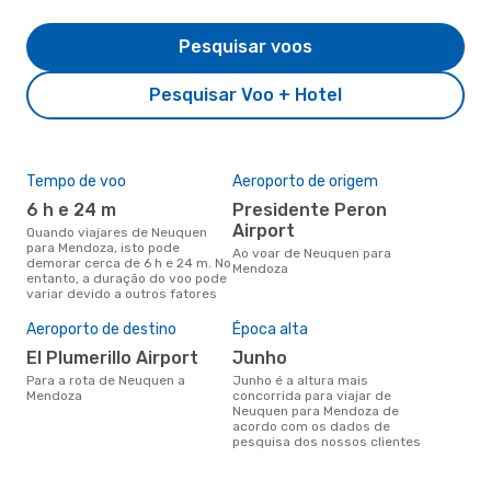
Pesquisar voos
Pesquisar Voo + Hotel
Tempo de voo
Aeroporto de origem
Com
ope
6 h e 24 m
Presidente Peron
A
Airport
Quando viajares de Neuquen
para Mendoza, isto pode
Companhias aéreas que viajam
Ao voar de Neuquen para
demorar cerca de 6 h e 24 m. No
de 
Mendoza
entanto, a duração do voo pode
variar devido a outros fatores
Aeroporto de destino
Época alta
A m
res
El Plumerillo Airport
junho
fe
Para a rota de Neuquen a
junho é a altura mais
Mendoza
concorrida para viajar de
dezembro é uma das melhores
Neuquen para Mendoza de
alt
acordo com os dados de
com
pesquisa dos nossos clientes
aco
nos