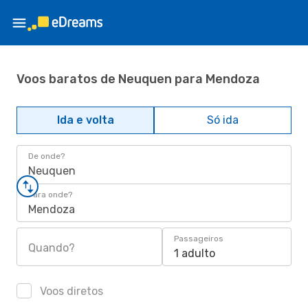
Voos baratos de Neuquen para Mendoza
Ida e volta
Só ida
De onde?
Neuquen
Para onde?
Mendoza
Passageiros
Quando?
1 adulto
Voos diretos