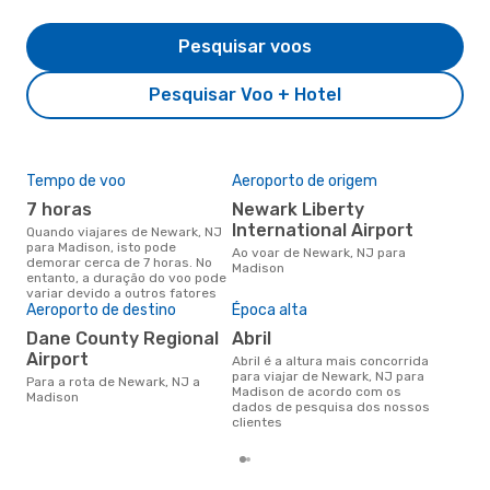
Pesquisar voos
Pesquisar Voo + Hotel
Tempo de voo
Aeroporto de origem
Pre
de 
7 horas
Newark Liberty
3
International Airport
Quando viajares de Newark, NJ
para Madison, isto pode
Um voo de Newark, NJ para
Ao voar de Newark, NJ para
demorar cerca de 7 horas. No
Mad
Madison
entanto, a duração do voo pode
cer
variar devido a outros fatores
dad
Aeroporto de destino
Época alta
mes
Dane County Regional
abril
Airport
abril é a altura mais concorrida
para viajar de Newark, NJ para
Para a rota de Newark, NJ a
Madison de acordo com os
Madison
dados de pesquisa dos nossos
clientes