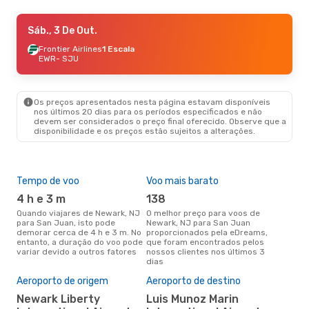
Sáb., 5 De Set.
Sáb., 3 De Out.
- Dom., 6 De Set.
American Airlines
Frontier Airlines
1 Escala
1 Escala
EWR
EWR
- SJU
- SJU
Frontier Airlines
1 Escala
SJU
- EWR
Os preços apresentados nesta página estavam disponíveis
Qua., 7 De Out.
- Seg., 12 De Out.
nos últimos 20 dias para os períodos especificados e não
devem ser considerados o preço final oferecido. Observe que a
American Airlines
1 Escala
disponibilidade e os preços estão sujeitos a alterações.
EWR
- SJU
American Airlines
1 Escala
SJU
- EWR
Tempo de voo
Voo mais barato
Épo
Qui., 24 De Set.
- Seg., 28 De Set.
4 h e 3 m
138
j
Frontier Airlines
1 Escala
Quando viajares de Newark, NJ
O melhor preço para voos de
junho é a altura mais
EWR
- SJU
para San Juan, isto pode
Newark, NJ para San Juan
conc
Frontier Airlines
1 Escala
demorar cerca de 4 h e 3 m. No
proporcionados pela eDreams,
New
SJU
- EWR
entanto, a duração do voo pode
que foram encontrados pelos
aco
variar devido a outros fatores
nossos clientes nos últimos 3
pes
dias
Pre
de 
Aeroporto de origem
Aeroporto de destino
2
Newark Liberty
Luis Munoz Marin
Um voo de Newark, NJ para San