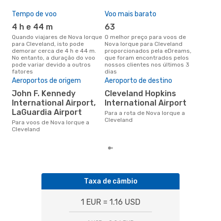
Tempo de voo
Voo mais barato
Épo
4 h e 44 m
63
ab
Quando viajares de Nova Iorque
O melhor preço para voos de
abril é a altura mais concorrida
para Cleveland, isto pode
Nova Iorque para Cleveland
para
demorar cerca de 4 h e 44 m.
proporcionados pela eDreams,
Cle
No entanto, a duração do voo
que foram encontrados pelos
dad
pode variar devido a outros
nossos clientes nos últimos 3
clie
fatores
dias
Pre
de 
Aeroportos de origem
Aeroporto de destino
12
John F. Kennedy
Cleveland Hopkins
International Airport,
International Airport
Um voo de Nova Iorque para
Cle
LaGuardia Airport
Para a rota de Nova Iorque a
cer
Cleveland
Para voos de Nova Iorque a
dad
Cleveland
mes
Taxa de câmbio
1 EUR = 1.16 USD