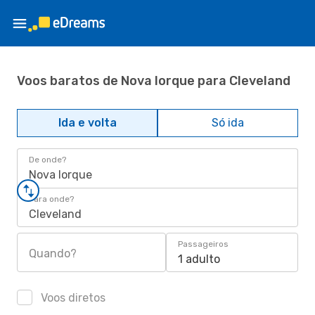
Voos baratos de Nova Iorque para Cleveland
Ida e volta
Só ida
De onde?
Nova Iorque
Para onde?
Cleveland
Passageiros
Quando?
1 adulto
Voos diretos