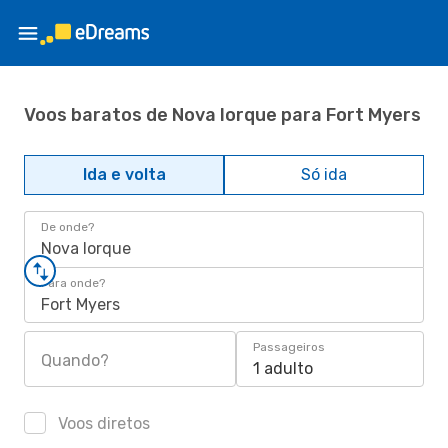
Voos baratos de Nova Iorque para Fort Myers
Ida e volta
Só ida
De onde?
Nova Iorque
Para onde?
Fort Myers
Passageiros
Quando?
1 adulto
Voos diretos