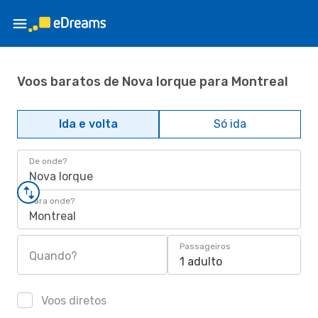
Voos baratos de Nova Iorque para Montreal
Ida e volta
Só ida
De onde?
Nova Iorque
Para onde?
Montreal
Passageiros
Quando?
1 adulto
Voos diretos