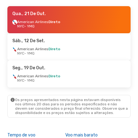
Sex., 16 De Out.
Qua., 21 De Out.
- Ter., 20 De Out.
Air Canada
American Airlines
Direto
Direto
NYC
NYC
- YMQ
- YMQ
Air Canada
Direto
YMQ
- NYC
Sáb., 12 De Set.
Sáb., 12 De Set.
American Airlines
- Dom., 13 De Set.
Direto
NYC
- YMQ
American Airlines
Direto
NYC
- YMQ
Air Canada
Direto
Seg., 19 De Out.
YMQ
- NYC
American Airlines
Direto
NYC
- YMQ
Sex., 2 De Out.
- Seg., 5 De Out.
Air Canada
Direto
NYC
- YMQ
Os preços apresentados nesta página estavam disponíveis
Air Canada
Direto
nos últimos 20 dias para os períodos especificados e não
YMQ
- NYC
devem ser considerados o preço final oferecido. Observe que a
disponibilidade e os preços estão sujeitos a alterações.
Tempo de voo
Voo mais barato
Com