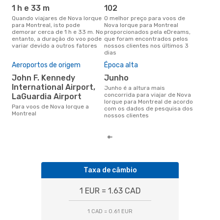
ope
1 h e 33 m
102
A
Quando viajares de Nova Iorque
O melhor preço para voos de
para Montreal, isto pode
Nova Iorque para Montreal
Companhias aéreas que viajam
demorar cerca de 1 h e 33 m. No
proporcionados pela eDreams,
de 
entanto, a duração do voo pode
que foram encontrados pelos
variar devido a outros fatores
nossos clientes nos últimos 3
dias
A m
Aeroportos de origem
Época alta
res
John F. Kennedy
junho
j
International Airport,
junho é a altura mais
abril é uma das melhores
concorrida para viajar de Nova
LaGuardia Airport
altu
Iorque para Montreal de acordo
Para voos de Nova Iorque a
com
com os dados de pesquisa dos
Montreal
aco
nossos clientes
nos
Taxa de câmbio
1 EUR = 1.63 CAD
1 CAD = 0.61 EUR