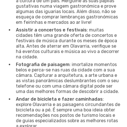
a cultura de um país. Mergulhe as suas papilas
gustativas numa viagem gastronómica e prove
algumas das iguarias locais. Além disso, não se
esqueça de comprar lembranças gastronómicas
em feirinhas e mercados ao ar livre!
Assistir a concertos e festivais
: muitas
cidades têm uma grande oferta de concertos e
festivais de música durante os meses de época
alta. Antes de aterrar em Olavarria, verifique se
há eventos culturais e música ao vivo a decorrer
na cidade.
Fotografia de paisagem
: imortalize momentos
belos e perca-se nas ruas da cidade com a sua
câmara. Capturar a arquitetura, a arte urbana e
as vistas panorâmicas deslumbrantes com o seu
telefone ou com uma câmara digital pode ser
uma das melhores formas de descobrir a cidade.
Andar de bicicleta e fazer caminhadas
:
explore Olavarria e as paisagens circundantes de
bicicleta ou a pé. É sempre uma boa ideia obter
recomendações nos postos de turismo locais e
de guias especializados sobre as melhores rotas
a explorar.