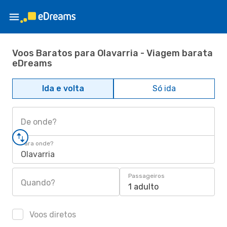
Voos Baratos para Olavarria - Viagem barata
eDreams
Ida e volta
Só ida
De onde?
Para onde?
Olavarria
Passageiros
Quando?
1 adulto
Voos diretos