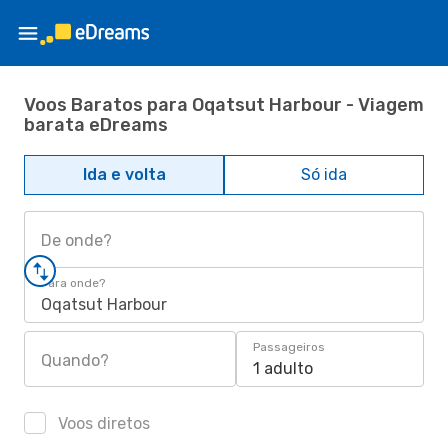
Voos Baratos para Oqatsut Harbour - Viagem
barata eDreams
Ida e volta
Só ida
De onde?
Para onde?
Oqatsut Harbour
Passageiros
Quando?
1 adulto
Voos diretos