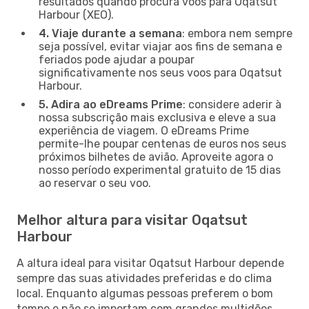
resultados quando procura voos para Oqatsut
Harbour (XEO).
4. Viaje durante a semana
: embora nem sempre
seja possível, evitar viajar aos fins de semana e
feriados pode ajudar a poupar
significativamente nos seus voos para Oqatsut
Harbour.
5. Adira ao eDreams Prime
: considere aderir à
nossa subscrição mais exclusiva e eleve a sua
experiência de viagem. O eDreams Prime
permite-lhe poupar centenas de euros nos seus
próximos bilhetes de avião. Aproveite agora o
nosso período experimental gratuito de 15 dias
ao reservar o seu voo.
Melhor altura para visitar Oqatsut
Harbour
A altura ideal para visitar Oqatsut Harbour depende
sempre das suas atividades preferidas e do clima
local. Enquanto algumas pessoas preferem o bom
tempo e não se importam com grandes multidões,