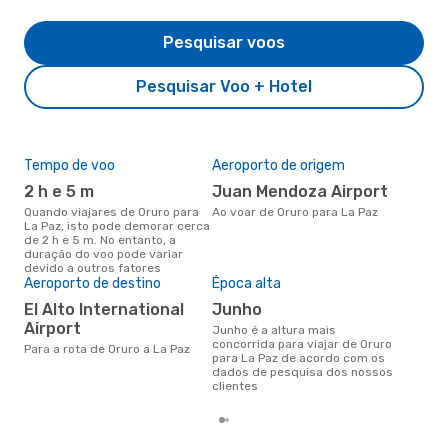
Pesquisar voos
Pesquisar Voo + Hotel
Tempo de voo
Aeroporto de origem
Pre
de 
2 h e 5 m
Juan Mendoza Airport
11
Quando viajares de Oruro para
Ao voar de Oruro para La Paz
La Paz, isto pode demorar cerca
Um voo de Oruro para La Paz na
de 2 h e 5 m. No entanto, a
eDr
duração do voo pode variar
com
devido a outros fatores
dos
Aeroporto de destino
Época alta
El Alto International
junho
Airport
junho é a altura mais
concorrida para viajar de Oruro
Para a rota de Oruro a La Paz
para La Paz de acordo com os
dados de pesquisa dos nossos
clientes