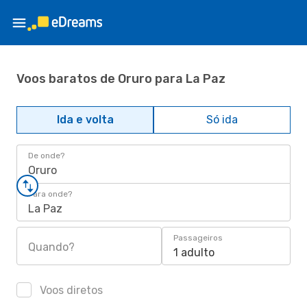
Voos baratos de Oruro para La Paz
Ida e volta
Só ida
De onde?
Oruro
Para onde?
La Paz
Passageiros
Quando?
1 adulto
Voos diretos