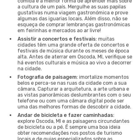
comida é a melhor forma de aprender mais sobre
a cultura de um país. Mergulhe as suas papilas
gustativas numa viagem gastronómica e prove
algumas das iguarias locais. Além disso, não se
esqueça de comprar lembranças gastronómicas
em feirinhas e mercados ao ar livre!
Assistir a concertos e festivais
: muitas
cidades têm uma grande oferta de concertos e
festivais de música durante os meses de época
alta. Antes de aterrar em Oscoda, MI, verifique se
há eventos culturais e música ao vivo a decorrer
na cidade.
Fotografia de paisagem
: imortalize momentos
belos e perca-se nas ruas da cidade com a sua
câmara. Capturar a arquitetura, a arte urbana e
as vistas panorâmicas deslumbrantes com o seu
telefone ou com uma câmara digital pode ser
uma das melhores formas de descobrir a cidade.
Andar de bicicleta e fazer caminhadas
:
explore Oscoda, MI e as paisagens circundantes
de bicicleta ou a pé. É sempre uma boa ideia
obter recomendações nos postos de turismo
locais e de guias especializados sobre as