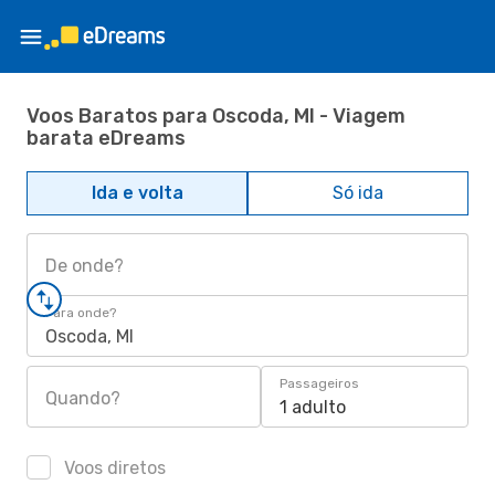
Voos Baratos para Oscoda, MI - Viagem
barata eDreams
Ida e volta
Só ida
De onde?
Para onde?
Oscoda, MI
Passageiros
Quando?
1 adulto
Voos diretos