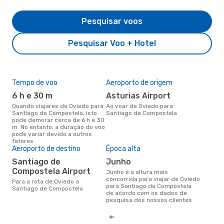
Pesquisar voos
Pesquisar Voo + Hotel
Tempo de voo
Aeroporto de origem
Pre
de 
6 h e 30 m
Asturias Airport
13
Quando viajares de Oviedo para
Ao voar de Oviedo para
Santiago de Compostela, isto
Santiago de Compostela
Um voo de Oviedo para Santiago
pode demorar cerca de 6 h e 30
de 
m. No entanto, a duração do voo
cus
pode variar devido a outros
nos
fatores
últ
Aeroporto de destino
Época alta
Santiago de
junho
Compostela Airport
junho é a altura mais
concorrida para viajar de Oviedo
Para a rota de Oviedo a
para Santiago de Compostela
Santiago de Compostela
de acordo com os dados de
pesquisa dos nossos clientes